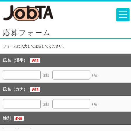
応募フォーム
フォームに入力して送信してください。
氏名（漢字）
必須
（姓）
（名）
氏名（カナ）
必須
（姓）
（名）
性別
必須