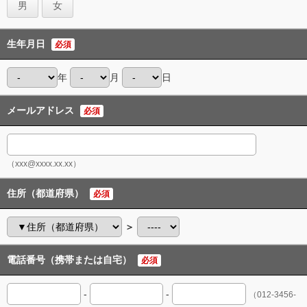
男
女
生年月日
必須
年
月
日
メールアドレス
必須
（xxx@xxxx.xx.xx）
住所（都道府県）
必須
＞
電話番号（携帯または自宅）
必須
-
-
（012-3456-