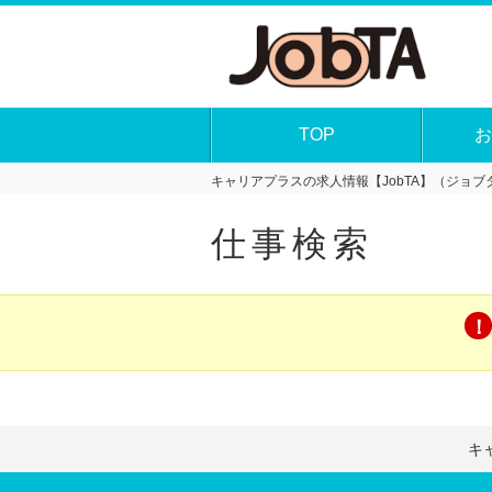
TOP
お
キャリアプラスの求人情報【JobTA】（ジョブタ
仕事検索
キ