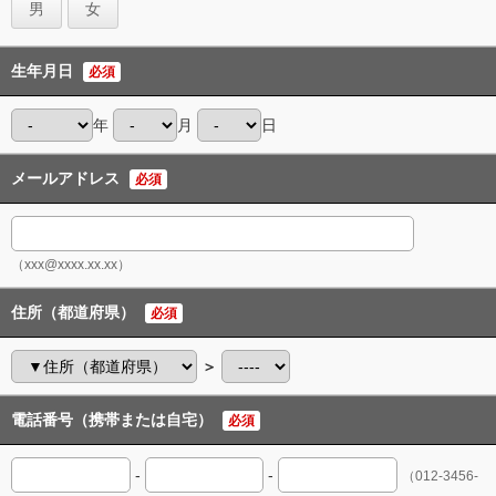
男
女
生年月日
必須
年
月
日
メールアドレス
必須
（xxx@xxxx.xx.xx）
住所（都道府県）
必須
＞
電話番号（携帯または自宅）
必須
-
-
（012-3456-