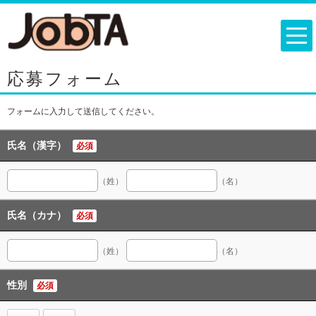
応募フォーム
フォームに入力して送信してください。
氏名（漢字）
必須
（姓）
（名）
氏名（カナ）
必須
（姓）
（名）
性別
必須