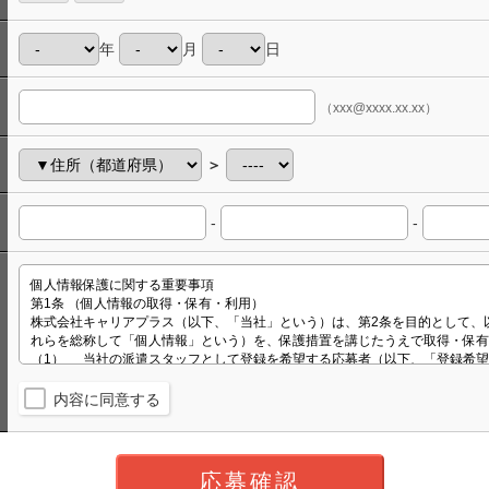
年
月
日
（xxx@xxxx.xx.xx）
＞
-
-
内容に同意する