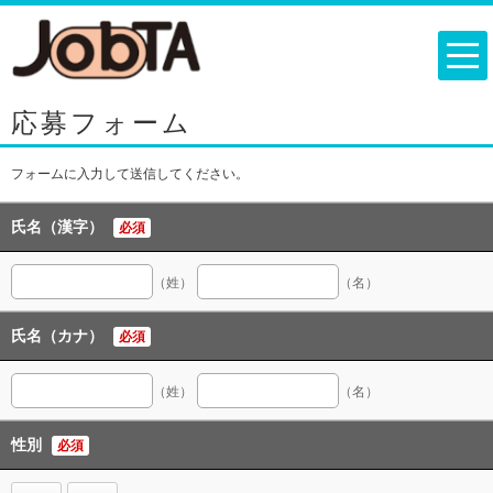
応募フォーム
フォームに入力して送信してください。
氏名（漢字）
必須
（姓）
（名）
氏名（カナ）
必須
（姓）
（名）
性別
必須