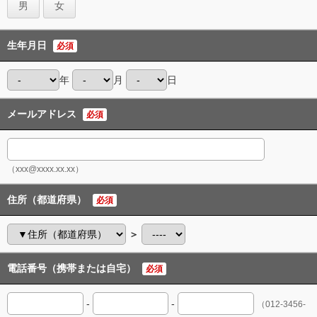
男
女
生年月日
必須
年
月
日
メールアドレス
必須
（xxx@xxxx.xx.xx）
住所（都道府県）
必須
＞
電話番号（携帯または自宅）
必須
-
-
（012-3456-