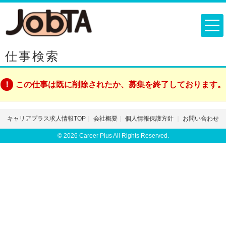
仕事検索
この仕事は既に削除されたか、募集を終了しております。
キャリアプラス求人情報TOP
会社概要
個人情報保護方針
お問い合わせ
© 2026 Career Plus All Rights Reserved.