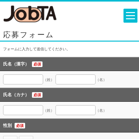
応募フォーム
フォームに入力して送信してください。
氏名（漢字）
必須
（姓）
（名）
氏名（カナ）
必須
（姓）
（名）
性別
必須