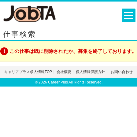
仕事検索
この仕事は既に削除されたか、募集を終了しております。
キャリアプラス求人情報TOP
会社概要
個人情報保護方針
お問い合わせ
© 2026 Career Plus All Rights Reserved.