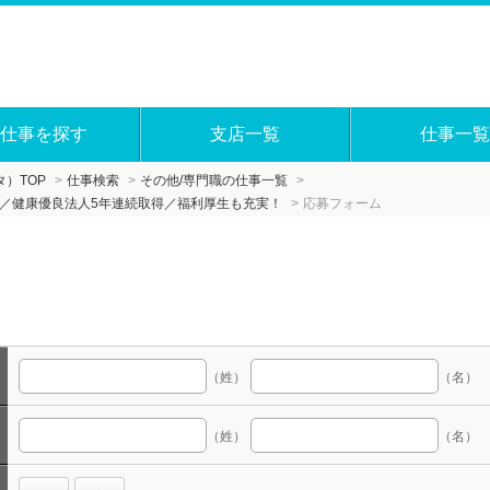
仕事を探す
支店一覧
仕事一覧
）TOP
仕事検索
その他/専門職の仕事一覧
G／健康優良法人5年連続取得／福利厚生も充実！
応募フォーム
（姓）
（名）
（姓）
（名）