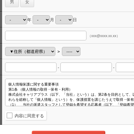
男
女
年
月
日
（xxx@xxxx.xx.xx）
＞
-
-
内容に同意する