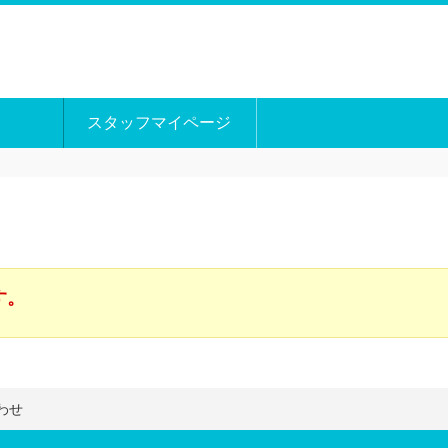
スタッフマイページ
す。
わせ