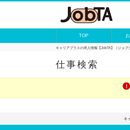
TOP
お
キャリアプラスの求人情報【JobTA】（ジョブタ
仕事検索
キ