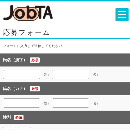
応募フォーム
フォームに入力して送信してください。
氏名（漢字）
必須
（姓）
（名）
氏名（カナ）
必須
（姓）
（名）
性別
必須