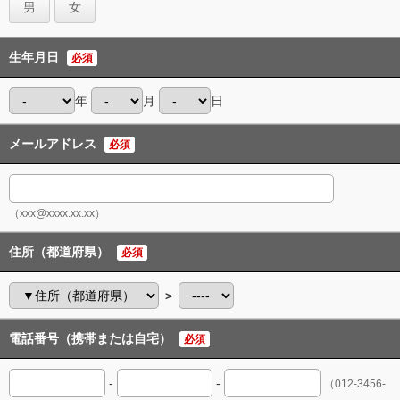
男
女
生年月日
必須
年
月
日
メールアドレス
必須
（xxx@xxxx.xx.xx）
住所（都道府県）
必須
＞
電話番号（携帯または自宅）
必須
-
-
（012-3456-