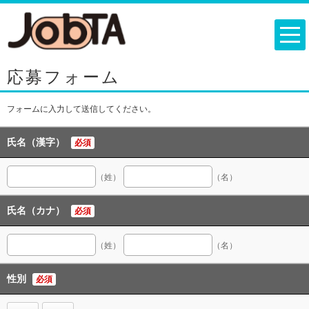
応募フォーム
フォームに入力して送信してください。
氏名（漢字）
必須
（姓）
（名）
氏名（カナ）
必須
（姓）
（名）
性別
必須