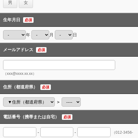
男
女
生年月日
必須
年
月
日
メールアドレス
必須
（xxx@xxxx.xx.xx）
住所（都道府県）
必須
＞
電話番号（携帯または自宅）
必須
-
-
（012-3456-