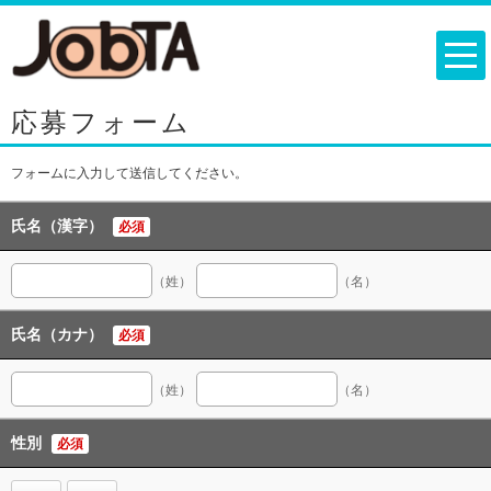
応募フォーム
フォームに入力して送信してください。
氏名（漢字）
必須
（姓）
（名）
氏名（カナ）
必須
（姓）
（名）
性別
必須