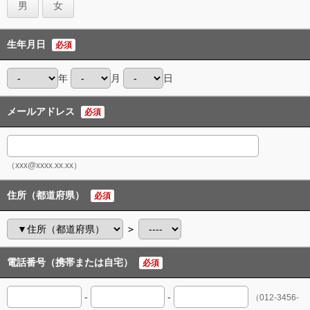
男
女
生年月日
必須
年
月
日
メールアドレス
必須
（xxx@xxxx.xx.xx）
住所（都道府県）
必須
＞
電話番号（携帯または自宅）
必須
-
-
（012-3456-