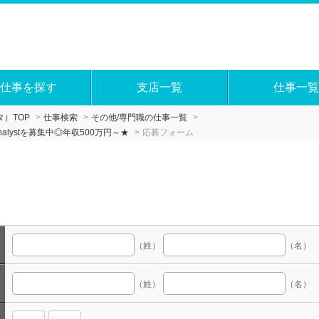
仕事を探す
支店一覧
仕事一覧
）TOP
仕事検索
その他/専門職の仕事一覧
nalystを募集中◎年収500万円～★
応募フォーム
（姓）
（名）
（姓）
（名）