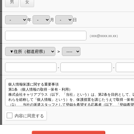
男
女
年
月
日
（xxx@xxxx.xx.xx）
＞
-
-
内容に同意する