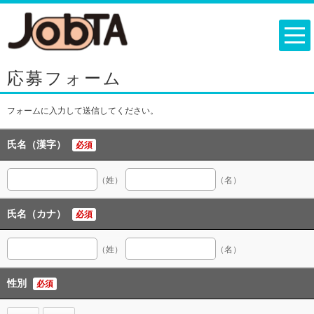
応募フォーム
フォームに入力して送信してください。
氏名（漢字）
必須
（姓）
（名）
氏名（カナ）
必須
（姓）
（名）
性別
必須