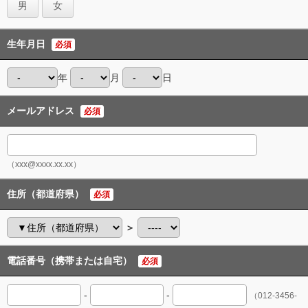
男
女
生年月日
必須
年
月
日
メールアドレス
必須
（xxx@xxxx.xx.xx）
住所（都道府県）
必須
＞
電話番号（携帯または自宅）
必須
-
-
（012-3456-