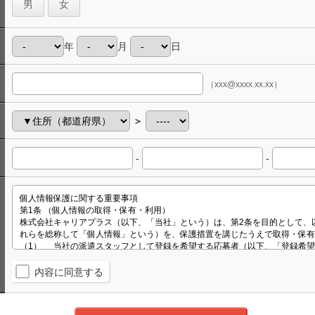
男
女
年
月
日
（xxx@xxxx.xx.xx）
＞
-
-
内容に同意する