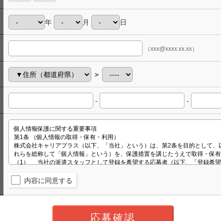
年
月
日
（xxx@xxxx.xx.xx）
＞
-
-
内容に同意する