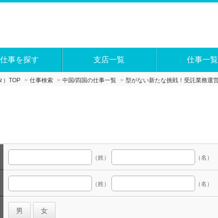
仕事を探す
支店一覧
仕事一覧
）TOP
仕事検索
中国/四国の仕事一覧
型がない新たな挑戦！受託業務運
（姓）
（名）
（姓）
（名）
男
女