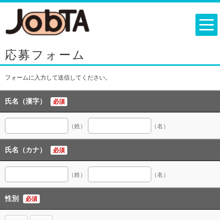
応募フォーム
フォームに入力して送信してください。
氏名（漢字）
必須
（姓）
（名）
氏名（カナ）
必須
（姓）
（名）
性別
必須