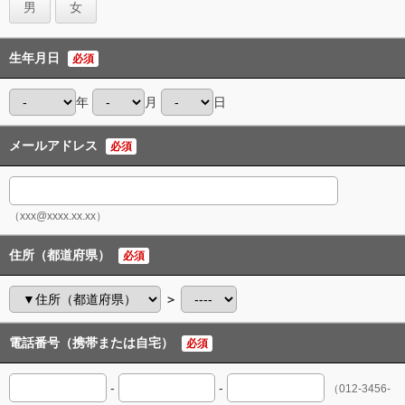
男
女
生年月日
必須
年
月
日
メールアドレス
必須
（xxx@xxxx.xx.xx）
住所（都道府県）
必須
＞
電話番号（携帯または自宅）
必須
-
-
（012-3456-