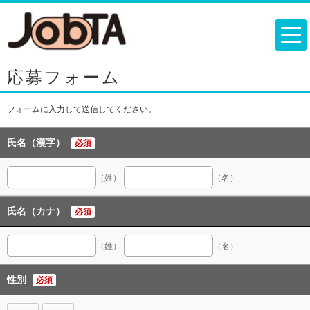
応募フォーム
フォームに入力して送信してください。
氏名（漢字）
必須
（姓）
（名）
氏名（カナ）
必須
（姓）
（名）
性別
必須