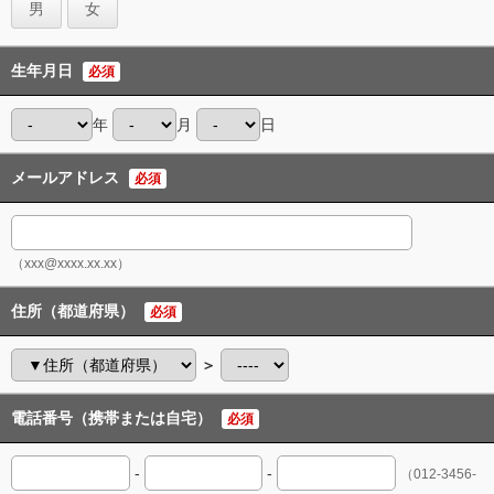
男
女
生年月日
必須
年
月
日
メールアドレス
必須
（xxx@xxxx.xx.xx）
住所（都道府県）
必須
＞
電話番号（携帯または自宅）
必須
-
-
（012-3456-