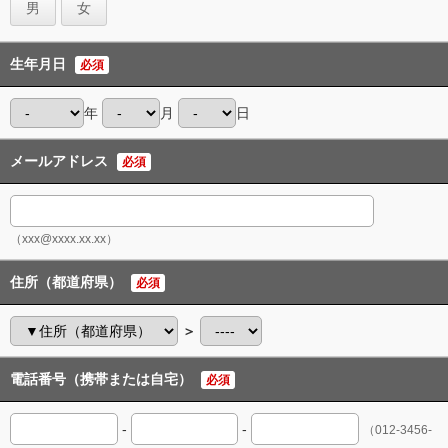
男
女
生年月日
必須
年
月
日
メールアドレス
必須
（xxx@xxxx.xx.xx）
住所（都道府県）
必須
＞
電話番号（携帯または自宅）
必須
-
-
（012-3456-