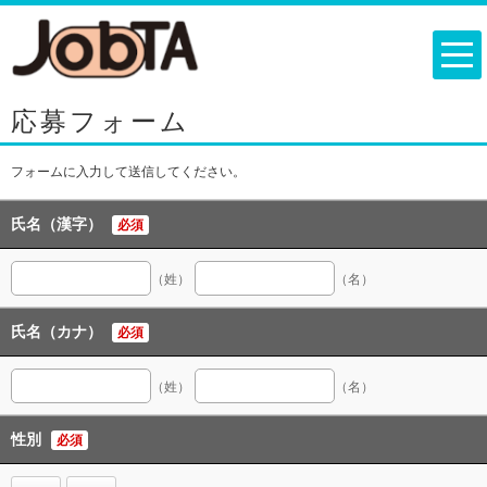
応募フォーム
フォームに入力して送信してください。
氏名（漢字）
必須
（姓）
（名）
氏名（カナ）
必須
（姓）
（名）
性別
必須