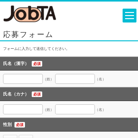
応募フォーム
フォームに入力して送信してください。
氏名（漢字）
必須
（姓）
（名）
氏名（カナ）
必須
（姓）
（名）
性別
必須