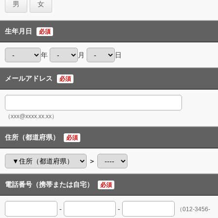
男
女
生年月日
必須
年
月
日
メールアドレス
必須
（xxx@xxxx.xx.xx）
住所（都道府県）
必須
＞
電話番号（携帯または自宅）
必須
-
-
（012-3456-