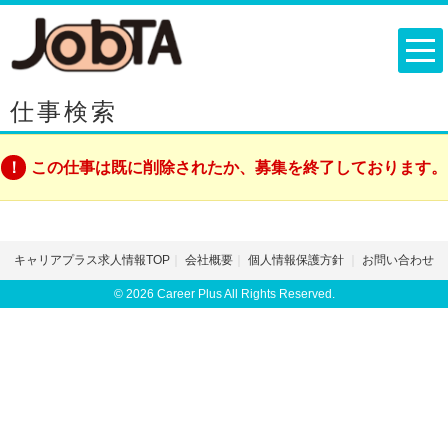
仕事検索
この仕事は既に削除されたか、募集を終了しております。
キャリアプラス求人情報TOP
会社概要
個人情報保護方針
お問い合わせ
© 2026 Career Plus All Rights Reserved.