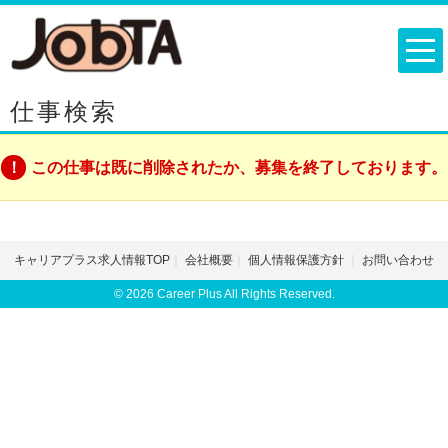
仕事検索
この仕事は既に削除されたか、募集を終了しております。
キャリアプラス求人情報TOP
会社概要
個人情報保護方針
お問い合わせ
© 2026 Career Plus All Rights Reserved.