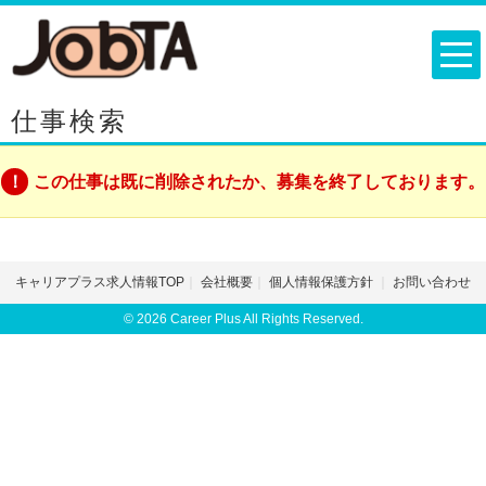
仕事検索
この仕事は既に削除されたか、募集を終了しております。
キャリアプラス求人情報TOP
会社概要
個人情報保護方針
お問い合わせ
© 2026 Career Plus All Rights Reserved.