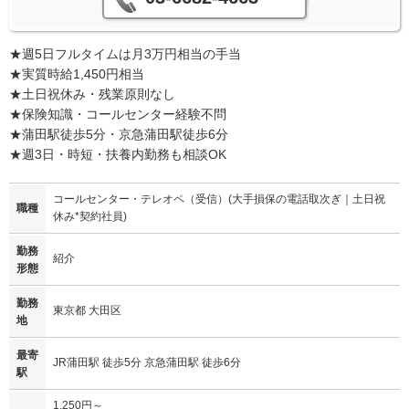
★週5日フルタイムは月3万円相当の手当
★実質時給1,450円相当
★土日祝休み・残業原則なし
★保険知識・コールセンター経験不問
★蒲田駅徒歩5分・京急蒲田駅徒歩6分
★週3日・時短・扶養内勤務も相談OK
コールセンター・テレオペ（受信）(大手損保の電話取次ぎ｜土日祝
職種
休み*契約社員)
勤務
紹介
形態
勤務
東京都 大田区
地
最寄
JR蒲田駅 徒歩5分 京急蒲田駅 徒歩6分
駅
1,250円～