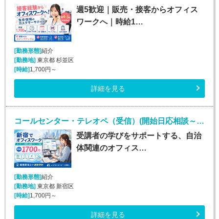
週5歓迎｜販売・接客からオフィス
ワークへ｜時給1…
[勤務形態]
紹介
[勤務地]
東京都 杉並区
[時給]
1,700円～
詳細を見る
コールセンター・テレオペ（受信）(開始日応相談～2027年1月末*オンライン研修受講サポート)
受講者の学びをサポートする、自治
体関連のオフィス…
[勤務形態]
紹介
[勤務地]
東京都 新宿区
[時給]
1,700円～
詳細を見る