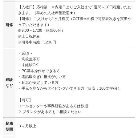
【入社日】応相談 ※内定日よりご入社まで1週間～10日程度いただ
きます。（早めの入社希望歓迎★）
【研修】 ご入社から1ヶ月程度（OJT担当の横で電話取次ぎを実際や
っていただきます）
研修
※9:00～17:30（休憩60分）
※土日祝休み
※研修中時給：1230円
＜必須＞
・高校生不可
・未経験OK
・PC基本操作ができる方
・電話取次ぎに抵抗がない方
経験
・勤怠が安定している方
など
・手元を見ながらタイピングができる方（目安：100文字/分）
【尚可】
コールセンターや事務経験がある方は歓迎
？ ブランクがある方もご相談ください
勤務
３ヶ月以上
期間