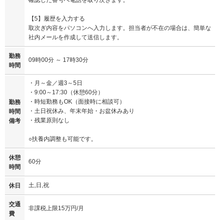
【5】履歴を入力する
取次ぎ内容をパソコンへ入力します。担当者が不在の場合は、簡単な
社内メールを作成して送信します。
勤務
09時00分 ～ 17時30分
時間
・月～金／週3～5日
・9:00～17:30（休憩60分）
・時短勤務もOK（面接時に相談可）
勤務
・土日祝休み、年末年始・お盆休みあり
時間
・残業原則なし
備考
○扶養内調整も可能です。
休憩
60分
時間
土,日,祝
休日
交通
非課税上限15万円/月
費