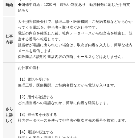
◆研修中時給：1230円 週払い制度あり 勤務日数に応じた手当支
時給
給あり
大手損害保険会社で、修理工場・医療機関・ご契約者様などからかか
ってくる電話を、担当者へ取り次ぐお仕事です。
電話の内容を確認した後、社内データベースから担当者を検索し、該
仕事
当する番号へ転送します。
内容
担当者が電話に出られない場合は、取次ぎ内容を入力し、簡単な社内
メールを送信します。
保険商品の説明や事故内容の判断、セールスなどはありません。
お仕事の流れ
【1】電話を受ける
修理工場、医療機関、ご契約者様などから電話が入ります。
【2】用件を確認する
どの担当者への電話なのか、簡単に内容を確認します。
さら
【3】担当者を検索する
に詳
社内データベースを使って担当者や取次ぎ先の番号を検索します。
しく
【4】電話を転送する
確認した番号へ電話を取り次ぎます。