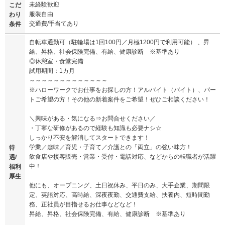
未経験歓迎
こだ
服装自由
わり
交通費/手当てあり
条件
自転車通勤可（駐輪場は1回100円／月極1200円で利用可能） 、昇
給、昇格、社会保険完備、有給、健康診断 ※基準あり
◎休憩室・食堂完備
試用期間：1カ月
～～～～～～～～～～～～～
※ハローワークでお仕事をお探しの方！アルバイト（バイト）、パー
トご希望の方！その他の新着案件をご希望！ぜひご相談ください！
＼興味がある・気になる⇒お問合せください／
・丁寧な研修があるので経験も知識も必要ナシ☆
しっかり不安を解消してスタートできます！
学業／趣味／育児・子育て／介護との「両立」の強い味方！
待
飲食店や接客販売・営業・受付・電話対応、などからの転職者が活躍
遇/
中！
福利
厚生
他にも、オープニング、土日祝休み、平日のみ、大手企業、期間限
定、英語対応、高時給、深夜夜勤、交通費支給、扶養内、短時間勤
務、正社員が目指せるお仕事などなど！
昇給、昇格、社会保険完備、有給、健康診断 ※基準あり