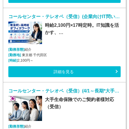
コールセンター・テレオペ（受信）(企業向けIT問い合わせ対応・メールサポート)
時給2,100円×17時定時。IT知識を活
かす、…
[勤務形態]
紹介
[勤務地]
東京都 千代田区
[時給]
2,100円～
詳細を見る
コールセンター・テレオペ（受信）(4/1～長期*大手生保お客様対応受電)
大手生命保険でのご契約者様対応
（受信）
[勤務形態]
紹介