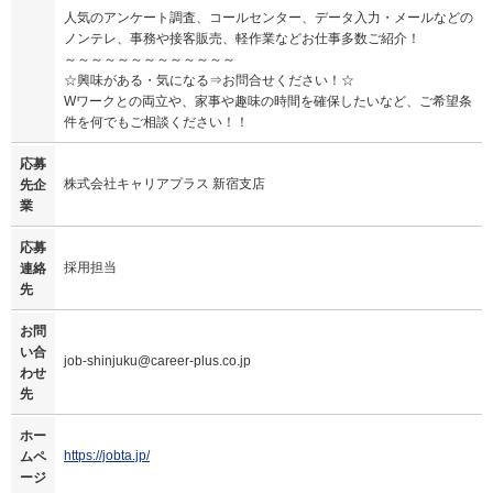
人気のアンケート調査、コールセンター、データ入力・メールなどの
ノンテレ、事務や接客販売、軽作業などお仕事多数ご紹介！
～～～～～～～～～～～～～
☆興味がある・気になる⇒お問合せください！☆
Wワークとの両立や、家事や趣味の時間を確保したいなど、ご希望条
件を何でもご相談ください！！
応募
株式会社キャリアプラス 新宿支店
先企
業
応募
採用担当
連絡
先
お問
い合
job-shinjuku@career-plus.co.jp
わせ
先
ホー
https://jobta.jp/
ムペ
ージ