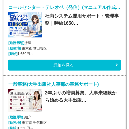
コールセンター・テレオペ（発信）(マニュアル作成*研修担当業務*一般事務*週5日*高時給)
社内システム運用サポート・管理事
務｜時給1650…
[勤務形態]
派遣
[勤務地]
東京都 世田谷区
[時給]
1,650円～
詳細を見る
一般事務(大手出版社人事部の事務サポート)
2年ぶりの増員募集。人事未経験か
ら始める大手出版…
[勤務形態]
紹介
[勤務地]
東京都 千代田区
[時給]
1,550円～