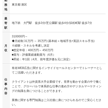
勤
東京都 港区
務
地
最
地下鉄 大門駅 徒歩3分/芝公園駅 徒歩4分/浜松町駅 徒歩7分
寄
駅
310000円～
◆月給制 31万円 ～ 35万円 (基本給＋地域手当+英語スキル手当)
※経験・スキルを考慮し決定
月
■想定年収：400万円～ 450万円
収
■賞与：評価業績連動賞与（6月）
■昇給：年1回（4月、前年度評価を元に決定）
有名WEB広告に関するインサイドセールスセンターでトレーナーとし
てご活躍いただきます。
仕
クライアントは外資系大手企業様です。世界を動かす企業の中で働く
事
ことで、グローバルで体系的な仕事の進め方やデジタルマーケティン
内
グの知識を身につけることができます。
容
業務に関する専門知識はご入社後に身につけられるのでご安心くださ
い。