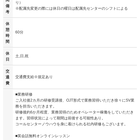
間
り）
備
※配属先変更の際には休日の曜日は配属先センターのシフトによる
考
休
憩
60分
時
間
休
土,日,祝
日
交
交通費支給※規定あり
通
費
■業務研修
ご入社後2カ月の研修受講後、OJT形式で業務習得いただき徐々にSV業
務を担当いただきます。
研修後約6か月程度、業務習得のためオペレーター稼働をしていただき
ます。習得状況によって期間は前後する可能性あり。
コールセンターノウハウを身に着けられる社内研修もございます。
■英会話無料オンラインレッスン