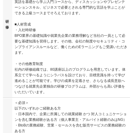
英語を基礎から学ぶ入門コースから、ディスカッションやプレゼンテ
ーションスキル、ビジネスで必要とされる専門的な言語を学ぶことが
できる上級コースまでそろえております。
研
■人材育成
修
・入社時研修
BPO業界の基礎知識や就業先企業の業務理解など当社の一員として必
要な基礎知識を習得します。その他、会社の制度やセキュリティ・コ
ンプライアンスルールなど、働くためのEラーニングもご受講いただき
ます。
・その他教育制度
社内の研修組織では、80講座以上のプログラムを用意しています。体
系立てて学べるようにシラバスを設けており、目標意識を持って学び
進めることが可能です。学びの成果を定着させ、さらなる成長意欲へ
つなげる就業先企業独自の研修プログラムは、外部からも高い評価を
いただいています。
＜必須＞
以下のいずれかご経験ある方
・日本国内で、企業に所属しての就業経験 かつ 対人コミュニケーショ
ンを含む業務経験がある方（個人事業主・アルバイト経験のみはNG）
・BtoBの業務経験、営業・セールスを含む販売サービスの業務経験の
ある方