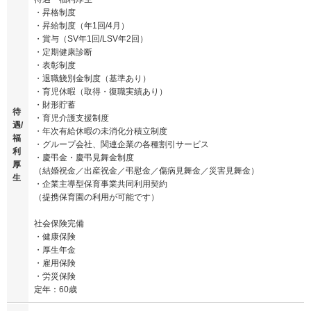
・昇格制度
・昇給制度（年1回/4月）
・賞与（SV年1回/LSV年2回）
・定期健康診断
・表彰制度
・退職餞別金制度（基準あり）
・育児休暇（取得・復職実績あり）
・財形貯蓄
待
・育児介護支援制度
遇/
・年次有給休暇の未消化分積立制度
福
・グループ会社、関連企業の各種割引サービス
利
・慶弔金・慶弔見舞金制度
厚
（結婚祝金／出産祝金／弔慰金／傷病見舞金／災害見舞金）
生
・企業主導型保育事業共同利用契約
（提携保育園の利用が可能です）
社会保険完備
・健康保険
・厚生年金
・雇用保険
・労災保険
定年：60歳