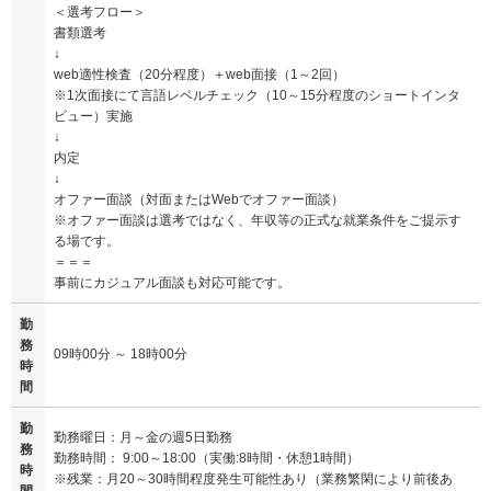
＜選考フロー＞
書類選考
↓
web適性検査（20分程度）＋web面接（1～2回）
※1次面接にて言語レベルチェック（10～15分程度のショートインタ
ビュー）実施
↓
内定
↓
オファー面談（対面またはWebでオファー面談）
※オファー面談は選考ではなく、年収等の正式な就業条件をご提示す
る場です。
＝＝＝
事前にカジュアル面談も対応可能です。
勤
務
09時00分 ～ 18時00分
時
間
勤
勤務曜日：月～金の週5日勤務
務
勤務時間： 9:00～18:00（実働:8時間・休憩1時間）
時
※残業：月20～30時間程度発生可能性あり（業務繁閑により前後あ