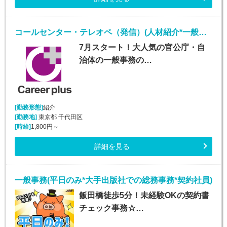
コールセンター・テレオペ（発信）(人材紹介*一般事務、審査案件*安定収入*大手町勤務)
7月スタート！大人気の官公庁・自
治体の一般事務の…
[勤務形態]
紹介
[勤務地]
東京都 千代田区
[時給]
1,800円～
詳細を見る
一般事務(平日のみ*大手出版社での総務事務*契約社員)
飯田橋徒歩5分！未経験OKの契約書
チェック事務☆…