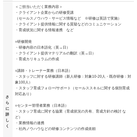
＜ご担当いただく業務内容＞
・クライアント企業からの研修受講
（セールスノウハウ・サービス情報など ※研修は英語で実施）
・クライアント提供情報に関する質疑などのコミュニケーション
・育成状況に関する情報連携 など
○研修開発
・研修内容の日本語化（英→日）
・クライアント提供マテリアルの翻訳（英→日）
・育成カリキュラムの作成
○講師・トレーナー業務（日本語）
・スタッフに対する研修講師（新人研修：対象10-20人・既存研修：対
象100人）
・スタッフ育成フォロー/サポート（セールススキルに関する個別育成
対応あり）
さ
ら
○センター管理者業務（日本語）
に
・スタッフ育成に関する協業（育成状況の共有、育成方針の検討 な
詳
ど）
し
・業務情報の連携
く
・社内ノウハウなどの研修コンテンツの作成依頼