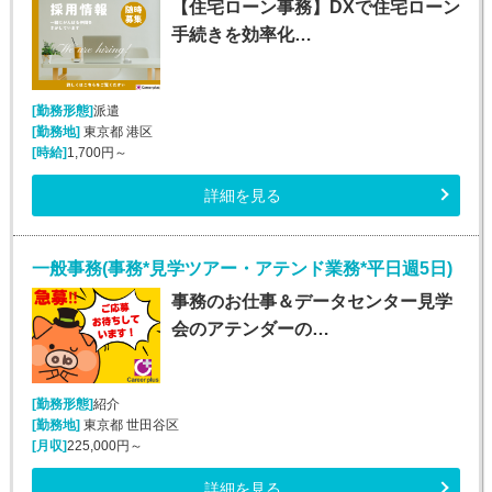
【住宅ローン事務】DXで住宅ローン
手続きを効率化…
[勤務形態]
派遣
[勤務地]
東京都 港区
[時給]
1,700円～
詳細を見る
一般事務(事務*見学ツアー・アテンド業務*平日週5日)
事務のお仕事＆データセンター見学
会のアテンダーの…
[勤務形態]
紹介
[勤務地]
東京都 世田谷区
[月収]
225,000円～
詳細を見る