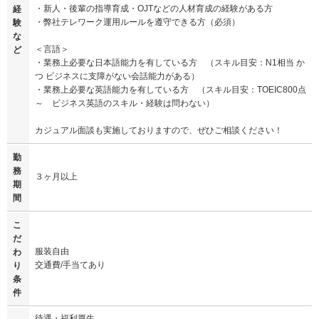
・新人・後輩の指導育成・OJTなどの人材育成の経験がある方
経
・弊社テレワーク運用ルールを遵守できる方（必須）
験
な
＜言語＞
ど
・業務上必要な日本語能力を有している方 （スキル目安：N1相当 か
つ ビジネスに支障がない会話能力がある）
・業務上必要な英語能力を有している方 （スキル目安：TOEIC800点
～ ビジネス英語のスキル・経験は問わない）
カジュアル面談も実施しておりますので、ぜひご相談ください！
勤
務
３ヶ月以上
期
間
こ
だ
服装自由
わ
交通費/手当てあり
り
条
件
待遇・福利厚生