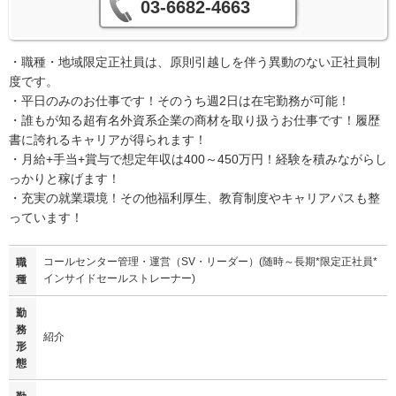
03-6682-4663
・職種・地域限定正社員は、原則引越しを伴う異動のない正社員制
度です。
・平日のみのお仕事です！そのうち週2日は在宅勤務が可能！
・誰もが知る超有名外資系企業の商材を取り扱うお仕事です！履歴
書に誇れるキャリアが得られます！
・月給+手当+賞与で想定年収は400～450万円！経験を積みながらし
っかりと稼げます！
・充実の就業環境！その他福利厚生、教育制度やキャリアパスも整
っています！
コールセンター管理・運営（SV・リーダー）(随時～長期*限定正社員*
職
インサイドセールストレーナー)
種
勤
務
紹介
形
態