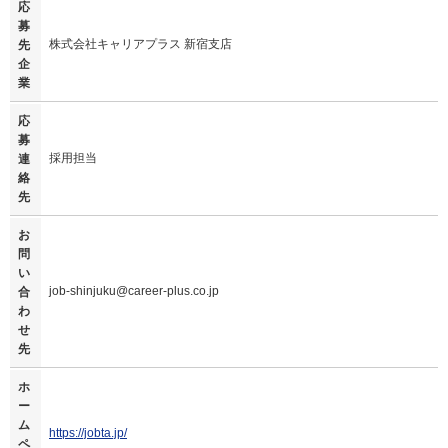
応
募
株式会社キャリアプラス 新宿支店
先
企
業
応
募
採用担当
連
絡
先
お
問
い
job-shinjuku@career-plus.co.jp
合
わ
せ
先
ホ
ー
ム
https://jobta.jp/
ペ