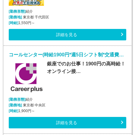
[勤務形態]
紹介
[勤務地]
東京都 千代田区
[時給]
1,550円～
詳細を見る
コールセンター(時給1900円*週5日シフト制*交通費有あり*人材紹介)
銀座でのお仕事！1900円の高時給！
オンライン接…
[勤務形態]
紹介
[勤務地]
東京都 中央区
[時給]
1,900円～
詳細を見る