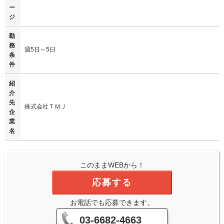
ー
ジ
勤
務
週5日～5日
条
件
紹
介
先
株式会社ＴＭＪ
企
業
名
このままWEBから！
応募する
お電話でも応募できます。
03-6682-4663