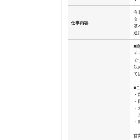
有
タ
仕事内容
基
通
■
チ
で
決
て
■
・
・
・
・
・
営