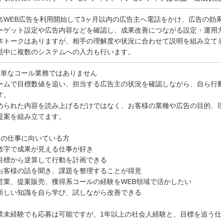
名WEB広告を利用開始して3ヶ月以内の広告主へ電話をかけ、広告の効
ーゲット設定や広告内容などを確認し、成果改善につながる設定・運用
本トークはありますが、相手の理解度や状況に合わせて説明を組み立て
話中に複数のシステムへの入力も行います。
簡単なコール業務ではありません
ームで目標数値を追い、担当する広告主の状況を確認しながら、自ら行
す。
められた内容を読み上げるだけではなく、お客様の業種や広告の目的、
提案を組み立てます。
この仕事に向いている方
数字で成果が見える仕事が好き
目標から逆算して行動を計画できる
お客様の話を聞き、課題を整理することが得意
営業、提案販売、獲得系コールの経験をWEB領域で活かしたい
新しい知識を自ら学び、試しながら改善できる
業未経験でも応募は可能ですが、1年以上の社会人経験と、目標を追う