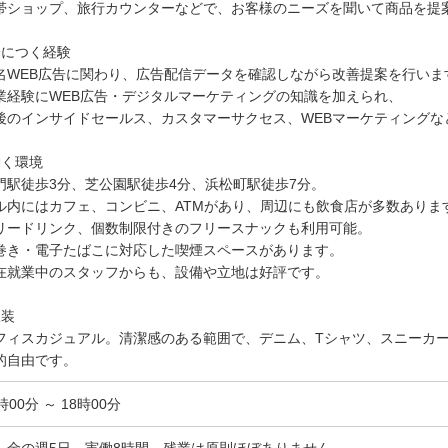
帯ショップ、旅行カウンターなどで、お客様のニーズを聞いて商品を提
身につく経験
名WEB広告に関わり、広告配信データを確認しながら改善提案を行いま
業経験にWEB広告・デジタルマーケティングの知識を加えられ、
後のインサイドセールス、カスタマーサクセス、WEBマーケティングな
働く環境
門駅徒歩3分、芝公園駅徒歩4分、浜松町駅徒歩7分。
ル内にはカフェ、コンビニ、ATMがあり、周辺にも飲食店が多数ありま
リードリンク、個数制限付きのフリースナックも利用可能。
巻き・電子たばこに対応した喫煙スペースがあります。
在就業中のスタッフからも、設備や立地は好評です。
服装
フィスカジュアル。清潔感のある範囲で、デニム、Tシャツ、スニーカ
的自由です。
時00分 ～ 18時00分