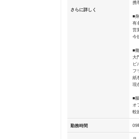
携
さらに詳しく
■
有
営
今
■
大
ビ
フ
紙
現
■
オ
較
09
勤務時間