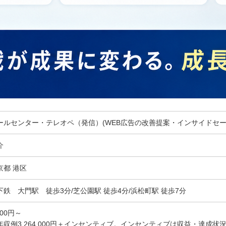
ールセンター・テレオペ（発信）(WEB広告の改善提案・インサイドセー
介
京都 港区
下鉄 大門駅 徒歩3分/芝公園駅 徒歩4分/浜松町駅 徒歩7分
700円～
年収例3,264,000円＋インセンティブ。インセンティブは収益・達成