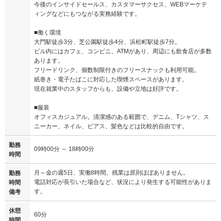
今後のインサイドセールス、カスタマーサクセス、WEBマーケテ
ィングなどにもつながる実務経験です。
■働く環境
大門駅徒歩3分、芝公園駅徒歩4分、浜松町駅徒歩7分。
ビル内にはカフェ、コンビニ、ATMがあり、周辺にも飲食店が多数
あります。
フリードリンク、個数制限付きのフリースナックも利用可能。
紙巻き・電子たばこに対応した喫煙スペースがあります。
現在就業中のスタッフからも、設備や立地は好評です。
■服装
オフィスカジュアル。清潔感のある範囲で、デニム、Tシャツ、ス
ニーカー、ネイル、ピアス、髪色などは比較的自由です。
勤務
09時00分 ～ 18時00分
時間
月～金の週5日、実働8時間。残業は原則ほぼありません。
勤務
電話対応が長引いた場合など、状況により発生する可能性がありま
時間
す。
備考
休憩
60分
時間