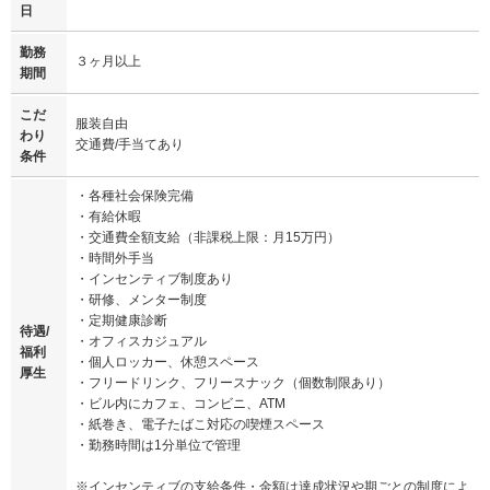
日
勤務
３ヶ月以上
期間
こだ
服装自由
わり
交通費/手当てあり
条件
・各種社会保険完備
・有給休暇
・交通費全額支給（非課税上限：月15万円）
・時間外手当
・インセンティブ制度あり
・研修、メンター制度
・定期健康診断
待遇/
・オフィスカジュアル
福利
・個人ロッカー、休憩スペース
厚生
・フリードリンク、フリースナック（個数制限あり）
・ビル内にカフェ、コンビニ、ATM
・紙巻き、電子たばこ対応の喫煙スペース
・勤務時間は1分単位で管理
※インセンティブの支給条件・金額は達成状況や期ごとの制度によ