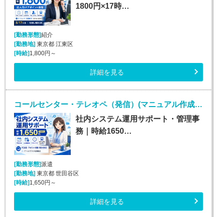
1800円×17時…
[勤務形態]
紹介
[勤務地]
東京都 江東区
[時給]
1,800円～
詳細を見る
コールセンター・テレオペ（発信）(マニュアル作成*研修担当業務*一般事務*週5日*高時給)
社内システム運用サポート・管理事
務｜時給1650…
[勤務形態]
派遣
[勤務地]
東京都 世田谷区
[時給]
1,650円～
詳細を見る