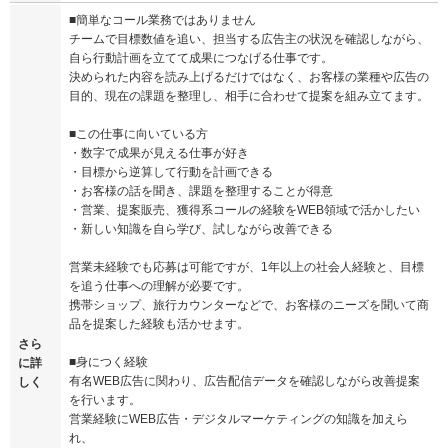
■簡単なコール業務ではありません
チームで目標数値を追い、担当する広告主の状況を確認しながら、
自ら行動計画を立てて成果につなげる仕事です。
決められた内容を読み上げるだけではなく、お客様の業種や広告の
目的、現在の課題を整理し、相手に合わせて提案を組み立てます。
■この仕事に向いている方
・数字で成果が見える仕事が好き
・目標から逆算して行動を計画できる
・お客様の話を聞き、課題を整理することが得意
・営業、提案販売、獲得系コールの経験をWEB領域で活かしたい
・新しい知識を自ら学び、試しながら改善できる
営業未経験でも応募は可能ですが、1年以上の社会人経験と、目標
を追う仕事への理解が必要です。
携帯ショップ、旅行カウンターなどで、お客様のニーズを聞いて商
品を提案した経験も活かせます。
さら
■身につく経験
に詳
有名WEB広告に関わり、広告配信データを確認しながら改善提案
しく
を行います。
営業経験にWEB広告・デジタルマーケティングの知識を加えら
れ、