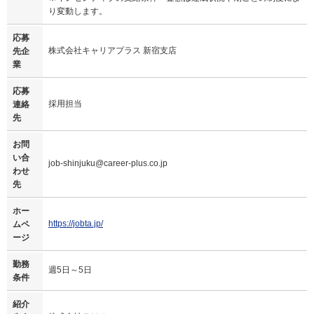
り変動します。
応募
株式会社キャリアプラス 新宿支店
先企
業
応募
採用担当
連絡
先
お問
い合
job-shinjuku@career-plus.co.jp
わせ
先
ホー
https://jobta.jp/
ムペ
ージ
勤務
週5日～5日
条件
紹介