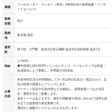
コールセンター・テレオペ（発信）(WEB広告の改善提案・インサ
職種
イドセールス)
勤務
紹介
形態
勤務
東京都 港区
地
最寄
地下鉄 大門駅 徒歩3分/芝公園駅 徒歩4分/浜松町駅 徒歩7分
駅
1,700円～
◆年収例3,264,000円＋インセンティブ。インセンティブは収益・
時給
達成状況により変動し、年間最大4回支給。
有名WEB広告を利用開始して3ヶ月以内の広告主へ電話をかけ、広
告の効果や課題をヒアリングします。
ターゲット設定や広告内容などを確認し、成果改善につながる設
仕事
定・運用方法をご提案します。
内容
基本トークはありますが、相手の理解度や状況に合わせて説明を組
み立てる提案型の発信業務です。
通話中に複数のシステムへの入力も行います。