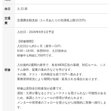
土,日,祝
休日
交通
交通費全額支給（1ヶ月あたりの非課税上限15万円）
費
入社日：2026年9月1日予定
【研修期間】
入社日から約1ヶ月（座学＋OJT）
9:00～18:00、休憩60分、土日祝休み
研修中も時給1,700円です。
入社後約2週間の座学で、有名WEB広告の基礎、対応ルール、シス
テム操作、提案の進め方などを学びます。
研修
その後、テスト・社内検定を経てOJTへ進みます。
業務習得状況により期間が短縮・延長される場合があります。
研修は原則全日程参加が必要です。
遅刻・欠席が重なるとデビューテストを受けられない可能性がある
ため、体調とスケジュールの管理が求められます。
メンターや管理者のフォローを受けながら段階的に実務へ移行しま
す。