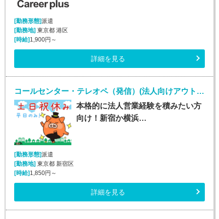
[勤務形態]
派遣
[勤務地]
東京都 港区
[時給]
1,900円～
詳細を見る
コールセンター・テレオペ（発信）(法人向けアウトバウンド業務/週5/9~18時)
本格的に法人営業経験を積みたい方
向け！新宿か横浜…
[勤務形態]
派遣
[勤務地]
東京都 新宿区
[時給]
1,850円～
詳細を見る