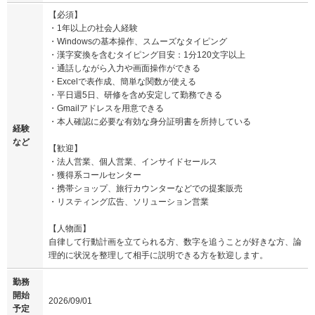
【必須】
・1年以上の社会人経験
・Windowsの基本操作、スムーズなタイピング
・漢字変換を含むタイピング目安：1分120文字以上
・通話しながら入力や画面操作ができる
・Excelで表作成、簡単な関数が使える
・平日週5日、研修を含め安定して勤務できる
・Gmailアドレスを用意できる
・本人確認に必要な有効な身分証明書を所持している
経験
など
【歓迎】
・法人営業、個人営業、インサイドセールス
・獲得系コールセンター
・携帯ショップ、旅行カウンターなどでの提案販売
・リスティング広告、ソリューション営業
【人物面】
自律して行動計画を立てられる方、数字を追うことが好きな方、論
理的に状況を整理して相手に説明できる方を歓迎します。
勤務
開始
2026/09/01
予定