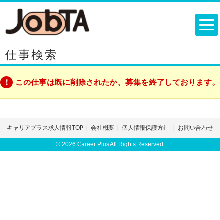
仕事検索
この仕事は既に削除されたか、募集を終了しております。
キャリアプラス求人情報TOP
会社概要
個人情報保護方針
お問い合わせ
© 2026 Career Plus All Rights Reserved.