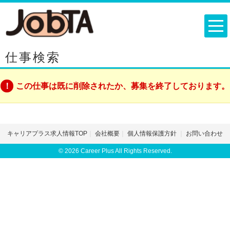
仕事検索
この仕事は既に削除されたか、募集を終了しております。
キャリアプラス求人情報TOP
会社概要
個人情報保護方針
お問い合わせ
© 2026 Career Plus All Rights Reserved.