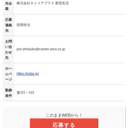
株式会社キャリアプラス 新宿支店
先企
業
応募
採用担当
連絡
先
お問
い合
job-shinjuku@career-plus.co.jp
わせ
先
ホー
https://jobta.jp/
ムペ
ージ
勤務
週3日～5日
条件
このままWEBから！
応募する