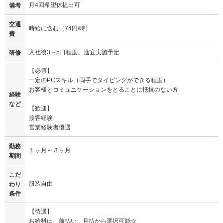
月4回希望休提出可
備考
交通
時給に含む（74円/時）
費
入社後3～5日程度、適宜実施予定
研修
【必須】
一定のPCスキル（両手でタイピングができる程度）
お客様とコミュニケーションをとることに抵抗のない方
経験
など
【歓迎】
接客経験
営業経験者優遇
勤務
１ヶ月～３ヶ月
期間
こだ
服装自由
わり
条件
【待遇】
お給料は、前払い、月払から選択可能☆