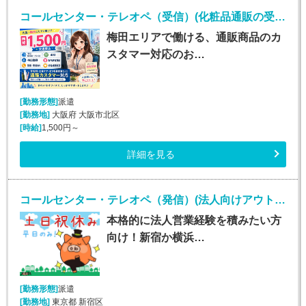
コールセンター・テレオペ（受信）(化粧品通販の受発信業務)
梅田エリアで働ける、通販商品のカ
スタマー対応のお…
[勤務形態]
派遣
[勤務地]
大阪府 大阪市北区
[時給]
1,500円～
詳細を見る
コールセンター・テレオペ（発信）(法人向けアウトバウンド業務/週5/9~18時)
本格的に法人営業経験を積みたい方
向け！新宿か横浜…
[勤務形態]
派遣
[勤務地]
東京都 新宿区