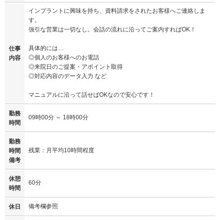
インプラントに興味を持ち、資料請求をされたお客様へご連絡しま
す。
強引な営業は一切なし。会話の流れに沿ってご案内すればOK！
具体的には…
仕事
◎個人のお客様へのお電話
内容
◎来院日のご提案・アポイント取得
◎対応内容のデータ入力 など
マニュアルに沿って話せばOKなので安心です！
勤務
09時00分 ～ 18時00分
時間
勤務
残業：月平均10時間程度
時間
備考
休憩
60分
時間
備考欄参照
休日