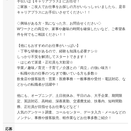
手伝いは【キャリアプラス】にお任せ！
ご家族・ご友人でお仕事をお探しの方がいらっしゃいましたら、是非
キャリアプラスにお手伝いさせてください！！
◇興味がある方・気になった方、お問合せください◇
Wワークとの両立や、家事や趣味の時間を確保したいなど、ご希望条
件を何でもご相談ください！！
【他にもおすすめのお仕事がいっぱい】
・丁寧な研修があるので、経験も知識も必要ナシ☆
しっかり不安を解消してスタートできます！
・はじめて派遣・正社員も大歓迎☆
学業／趣味／育児・子育て／介護との「両立」の強い味方！
・転職や次の仕事のつなぎで働いている方も多数☆
飲食店や接客販売・営業・医療事務・一般事務や受付・電話対応、な
どからの転職者が活躍中！
他にも、オープニング、土日祝休み、平日のみ、大手企業、期間限
定、英語対応、高時給、深夜夜勤、交通費支給、扶養内、短時間勤
務、正社員が目指せるお仕事などなど！
人気のアンケート調査、コールセンター、データ入力・メールなどの
ノンテレ、事務や接客販売、軽作業などお仕事多数ご紹介！
応募