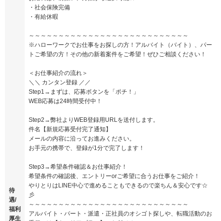
・社会保険完備
・有給休暇
～～～～～～～～～～～～～～～～～～～～～～～～～～～
※ハローワークでお仕事をお探しの方！アルバイト（バイト）、パー
トご希望の方！その他の新着案件をご希望！ぜひご相談ください！
＜お仕事紹介の流れ＞
＼＼ カンタン登録 ／／
Step1→まずは、応募ボタンを「ポチ！」
WEB応募は24時間受付中！
Step2→弊社よりWEB登録用URLを送付します。
件名【新規応募受付完了通知】
メールの内容に沿ってお進みください。
お手元の携帯で、登録が1分で完了します！
Step3→希望条件確認＆お仕事紹介！
希望条件の確認後、エントリーorご希望に合うお仕事をご紹介！
やりとりはLINE中心で進めることもできるので楽ちん＆安心です☆
待
彡
遇/
～～～～～～～～～～～～～～～～～～～～～～～～～～～
福利
アルバイト・パート・派遣・正社員のオシゴト探しや、転職活動のお
厚生