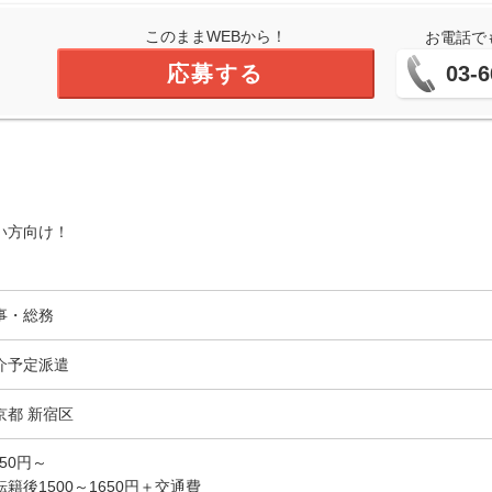
このままWEBから！
お電話で
応募する
03-6
い方向け！
事・総務
介予定派遣
京都 新宿区
550円～
転籍後1500～1650円＋交通費