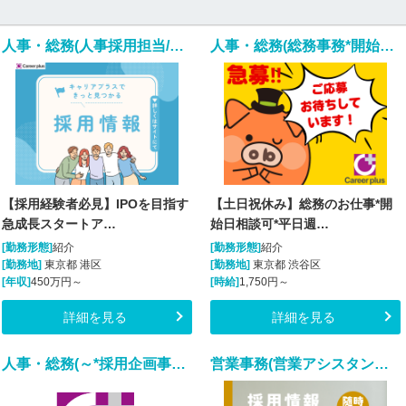
人事・総務(人事採用担当/正社員)
人事・総務(総務事務*開始日応相談～長期*平日週4～5日)
【採用経験者必見】IPOを目指す
【土日祝休み】総務のお仕事*開
急成長スタートア…
始日相談可*平日週…
[勤務形態]
紹介
[勤務形態]
紹介
[勤務地]
東京都 港区
[勤務地]
東京都 渋谷区
[年収]
450万円～
[時給]
1,750円～
詳細を見る
詳細を見る
人事・総務(～*採用企画事務*平日週5日9:30-18:30)
営業事務(営業アシスタント/入社日応相談)