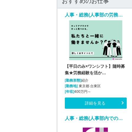
おすすめのお仕事
人事・総務(人事部の労務担当/随時～/平日のみ週5日)
【平日のみ×ワンシフト】随時募
集★労務経験を活か…
[勤務形態]
紹介
[勤務地]
東京都 台東区
[年収]
400万円～
詳細を見る
人事・総務(人事部内での採用アシスタント業務)