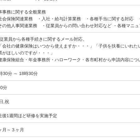
事事務に関する全般業務
社会保険関連業務 ・入社・給与計算業務 ・各種手当に関する対応 
その他人事関連業務 ・従業員からの問い合わせ対応など ・各種マニュ
・従業員から各種手続きに関するメール対応。
会社の健康保険はいつから使えますか・・・」「子供を扶養にいれた
票がほしいのですが・・・」
健康保険組合・年金事務所・ハローワーク・各市町村から申請内容につ
時30分 ～ 18時30分
60分
日,祝
社後1週間ほど研修を実施予定
ヶ月～３ヶ月