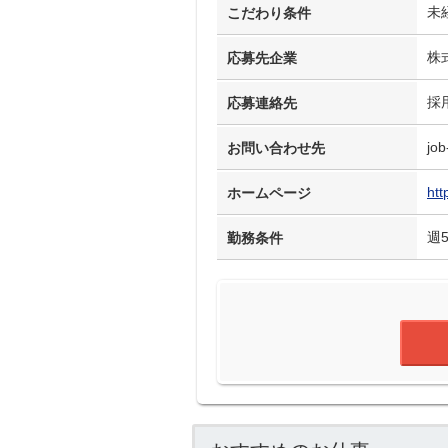
未
こだわり条件
株
応募先企業
採
応募連絡先
job
お問い合わせ先
htt
ホームページ
週
勤務条件