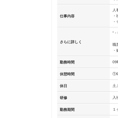
人
・
仕事内容
・
"
「
さらに詳しく
職
・
09
勤務時間
①
休憩時間
土,
休日
入
研修
１
勤務期間