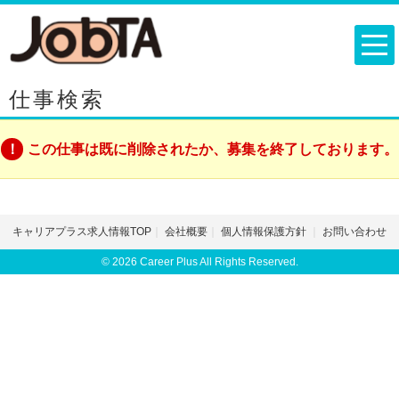
仕事検索
この仕事は既に削除されたか、募集を終了しております。
キャリアプラス求人情報TOP
会社概要
個人情報保護方針
お問い合わせ
© 2026 Career Plus All Rights Reserved.