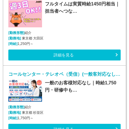
フルタイムは実質時給1450円相当｜
担当者へつな…
[勤務形態]
紹介
[勤務地]
東京都 大田区
[時給]
1,250円～
詳細を見る
コールセンター・テレオペ（受信）(一般客対応なしの保険代理店カスタマーサポート)
一般のお客様対応なし｜時給1,750
円・研修中も…
[勤務形態]
紹介
[勤務地]
東京都 杉並区
[時給]
1,750円～