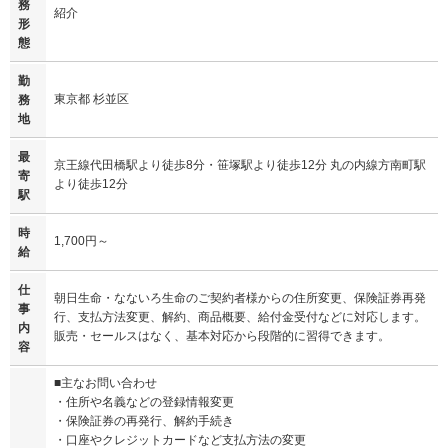
務
紹介
形
態
勤
東京都 杉並区
務
地
最
京王線代田橋駅より徒歩8分・笹塚駅より徒歩12分 丸の内線方南町駅
寄
より徒歩12分
駅
時
1,700円～
給
仕
朝日生命・なないろ生命のご契約者様からの住所変更、保険証券再発
事
行、支払方法変更、解約、商品概要、給付金受付などに対応します。
内
販売・セールスはなく、基本対応から段階的に習得できます。
容
■主なお問い合わせ
・住所や名義などの登録情報変更
・保険証券の再発行、解約手続き
・口座やクレジットカードなど支払方法の変更