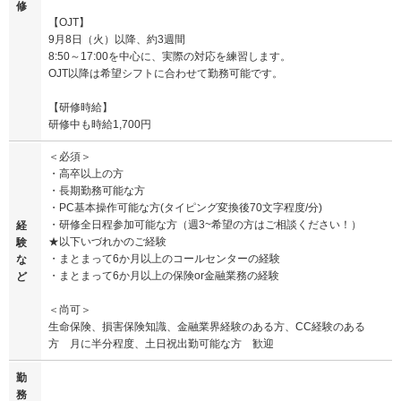
修
【OJT】
9月8日（火）以降、約3週間
8:50～17:00を中心に、実際の対応を練習します。
OJT以降は希望シフトに合わせて勤務可能です。
【研修時給】
研修中も時給1,700円
＜必須＞
・高卒以上の方
・長期勤務可能な方
・PC基本操作可能な方(タイピング変換後70文字程度/分)
・研修全日程参加可能な方（週3~希望の方はご相談ください！）
経
★以下いづれかのご経験
験
・まとまって6か月以上のコールセンターの経験
な
・まとまって6か月以上の保険or金融業務の経験
ど
＜尚可＞
生命保険、損害保険知識、金融業界経験のある方、CC経験のある
方 月に半分程度、土日祝出勤可能な方 歓迎
勤
務