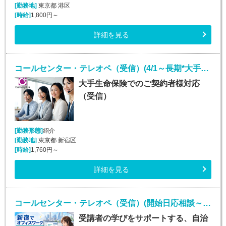
[勤務地]
東京都 港区
[時給]
1,800円～
詳細を見る
コールセンター・テレオペ（受信）(4/1～長期*大手生保お客様対応受電)
大手生命保険でのご契約者様対応
（受信）
[勤務形態]
紹介
[勤務地]
東京都 新宿区
[時給]
1,760円～
詳細を見る
コールセンター・テレオペ（受信）(開始日応相談～2027年1月末*オンライン研修受講サポート)
受講者の学びをサポートする、自治