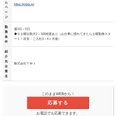
ム
https://jobta.jp/
ペ
ー
ジ
勤
週3日～5日
務
◆※土曜出勤月2～3回程度あり（お仕事に慣れてきたら土曜勤務スタ
条
ート！目安：ご入社3～4ヶ月後）
件
紹
介
先
株式会社ＴＭＪ
企
業
名
このままWEBから！
応募する
お電話でも応募できます。