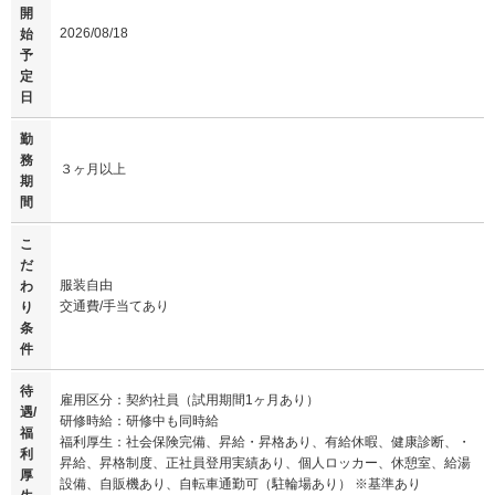
開
2026/08/18
始
予
定
日
勤
務
３ヶ月以上
期
間
こ
だ
服装自由
わ
交通費/手当てあり
り
条
件
待
雇用区分：契約社員（試用期間1ヶ月あり）
遇/
研修時給：研修中も同時給
福
福利厚生：社会保険完備、昇給・昇格あり、有給休暇、健康診断、・
利
昇給、昇格制度、正社員登用実績あり、個人ロッカー、休憩室、給湯
厚
設備、自販機あり、自転車通勤可（駐輪場あり） ※基準あり