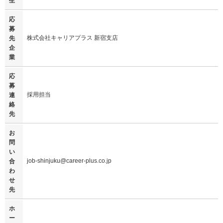
生
応
募
株式会社キャリアプラス 新宿支店
先
企
業
応
募
採用担当
連
絡
先
お
問
い
job-shinjuku@career-plus.co.jp
合
わ
せ
先
ホ
ー