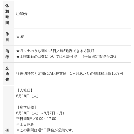
休
憩
①60分
時
間
休
日,祝
日
★月～土のうち週4～5日／週5勤務できる方歓迎
備
★土曜出勤の回数については相談可能 （平日固定希望もOK）
考
交
往復切符代と定期代の比較支給 1ヶ月あたりの非課税上限15万円
通
費
【入社日】
8月18日（火）
【座学研修】
8月18日（火）～9月7日（月）
平日週5日／9:00～17:00
※土日休み
※この期間は週5日勤務が必須です。
研