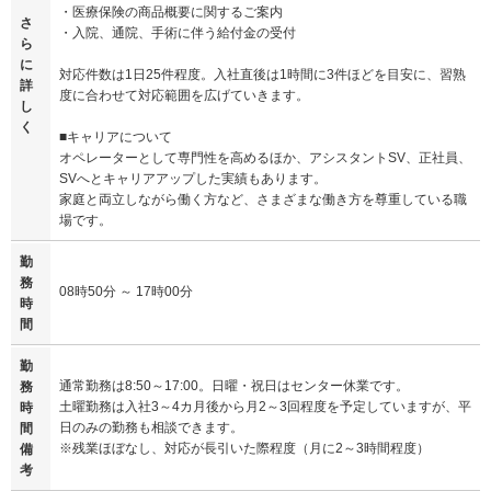
・医療保険の商品概要に関するご案内
さ
・入院、通院、手術に伴う給付金の受付
ら
に
対応件数は1日25件程度。入社直後は1時間に3件ほどを目安に、習熟
詳
度に合わせて対応範囲を広げていきます。
し
く
■キャリアについて
オペレーターとして専門性を高めるほか、アシスタントSV、正社員、
SVへとキャリアアップした実績もあります。
家庭と両立しながら働く方など、さまざまな働き方を尊重している職
場です。
勤
務
08時50分 ～ 17時00分
時
間
勤
通常勤務は8:50～17:00。日曜・祝日はセンター休業です。
務
土曜勤務は入社3～4カ月後から月2～3回程度を予定していますが、平
時
日のみの勤務も相談できます。
間
※残業ほぼなし、対応が長引いた際程度（月に2～3時間程度）
備
考