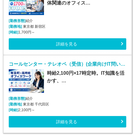
体関連のオフィス…
[勤務形態]
紹介
[勤務地]
東京都 新宿区
[時給]
1,700円～
詳細を見る
コールセンター・テレオペ（受信）(企業向けIT問い合わせ対応・メールサポート)
時給2,100円×17時定時。IT知識を活
かす、…
[勤務形態]
紹介
[勤務地]
東京都 千代田区
[時給]
2,100円～
詳細を見る