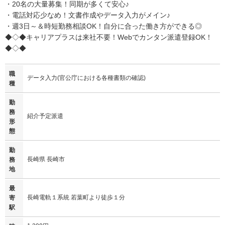
・20名の大量募集！同期が多くて安心♪
・電話対応少なめ！文書作成やデータ入力がメイン♪
・週3日～＆時短勤務相談OK！自分に合った働き方ができる◎
◆◇◆キャリアプラスは来社不要！Webでカンタン派遣登録OK！
◆◇◆
職
データ入力(官公庁における各種書類の確認)
種
勤
務
紹介予定派遣
形
態
勤
長崎県 長崎市
務
地
最
長崎電軌１系統 若葉町より徒歩１分
寄
駅