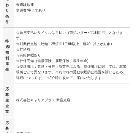
未経験歓迎
わ
交通費/手当てあり
り
条
件
☆給与支払いサイクルは月払い（前払いサービス利用可）となりま
す。
待
☆残業代支給（時給1.25倍※1日8h以上、週40h以上が対象）
遇/
☆昇給有
福
☆有給休暇あり
利
☆社保完備（健康保険、雇用保険、厚生年金)
厚
☆喫煙環境：禁煙・分煙（就業先による）喫煙環境に関しては、就業
生
場所ごとで異なります。それぞれの受動喫煙防止措置を講じるため、
詳細については、ご紹介時に改めてご案内いたします。
応
募
株式会社キャリアプラス 新宿支店
先
企
業
応
募