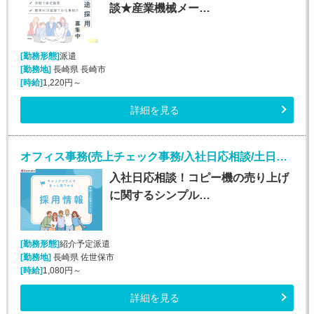
談★産業機械メー…
[勤務形態]
派遣
[勤務地]
長崎県 長崎市
[時給]
1,220円～
詳細を見る
オフィス事務(売上チェック事務/入社日応相談/土日祝休み)
入社日応相談！コピー機の売り上げ
に関するシンプル…
[勤務形態]
紹介予定派遣
[勤務地]
長崎県 佐世保市
[時給]
1,080円～
詳細を見る