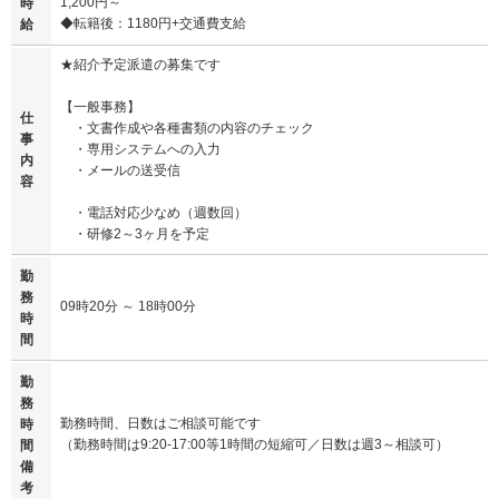
1,200円～
時
◆転籍後：1180円+交通費支給
給
★紹介予定派遣の募集です
【一般事務】
仕
・文書作成や各種書類の内容のチェック
事
・専用システムへの入力
内
・メールの送受信
容
・電話対応少なめ（週数回）
・研修2～3ヶ月を予定
勤
務
09時20分 ～ 18時00分
時
間
勤
務
勤務時間、日数はご相談可能です
時
（勤務時間は9:20-17:00等1時間の短縮可／日数は週3～相談可）
間
備
考