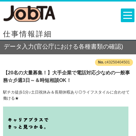
仕事情報詳細
データ入力(官公庁における各種書類の確認)
c43250404501
【20名の大量募集！】大手企業で電話対応少なめの一般事
務☆彡週3日～＆時短相談OK！
駅チカ徒歩1分♪土日祝休み＆長期休暇あり◎ライフスタイルに合わせて
働ける★