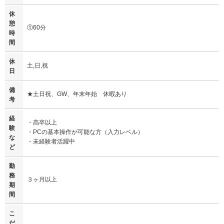
休
憩
①60分
時
間
休
土,日,祝
日
備
★土日祝、GW、年末年始 休暇あり
考
経
・高卒以上
験
・PCの基本操作が可能な方（入力レベル）
な
・未経験者活躍中
ど
勤
務
３ヶ月以上
期
間
こ
だ