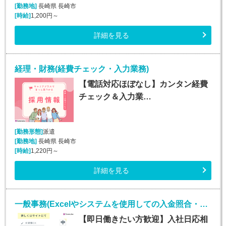
[勤務地]
長崎県 長崎市
[時給]
1,200円～
詳細を見る
経理・財務(経費チェック・入力業務)
【電話対応ほぼなし】カンタン経費
チェック＆入力業…
[勤務形態]
派遣
[勤務地]
長崎県 長崎市
[時給]
1,220円～
詳細を見る
一般事務(Excelやシステムを使用しての入金照合・入力業務)
【即日働きたい方歓迎】入社日応相