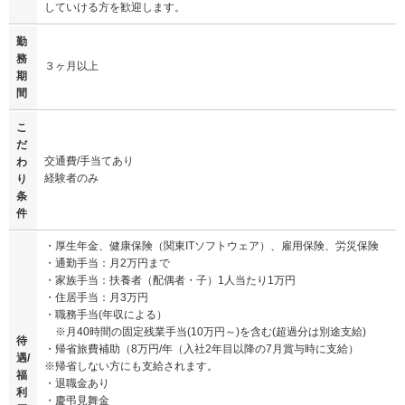
していける方を歓迎します。
勤
務
３ヶ月以上
期
間
こ
だ
交通費/手当てあり
わ
経験者のみ
り
条
件
・厚生年金、健康保険（関東ITソフトウェア）、雇用保険、労災保険
・通勤手当：月2万円まで
・家族手当：扶養者（配偶者・子）1人当たり1万円
・住居手当：月3万円
・職務手当(年収による）
※月40時間の固定残業手当(10万円～)を含む(超過分は別途支給)
待
・帰省旅費補助（8万円/年（入社2年目以降の7月賞与時に支給）
遇/
※帰省しない方にも支給されます。
福
・退職金あり
利
・慶弔見舞金