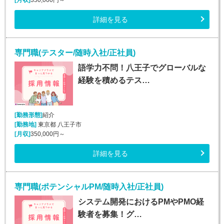
[月収]
350,000円～
詳細を見る
専門職(テスター/随時入社/正社員)
語学力不問！八王子でグローバルな
経験を積めるテス…
[勤務形態]
紹介
[勤務地]
東京都 八王子市
[月収]
350,000円～
詳細を見る
専門職(ポテンシャルPM/随時入社/正社員)
システム開発におけるPMやPMO経
験者を募集！グ…