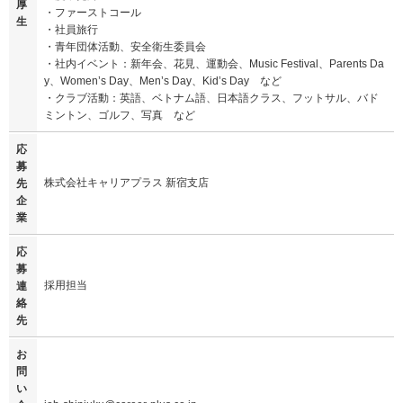
厚
・ファーストコール
生
・社員旅行
・青年団体活動、安全衛生委員会
・社内イベント：新年会、花見、運動会、Music Festival、Parents Da
y、Women’s Day、Men’s Day、Kid’s Day など
・クラブ活動：英語、ベトナム語、日本語クラス、フットサル、バド
ミントン、ゴルフ、写真 など
応
募
株式会社キャリアプラス 新宿支店
先
企
業
応
募
採用担当
連
絡
先
お
問
い