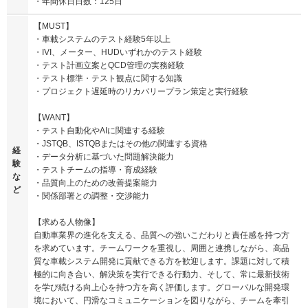
・年間休日日数：125日
【MUST】
・車載システムのテスト経験5年以上
・IVI、メーター、HUDいずれかのテスト経験
・テスト計画立案とQCD管理の実務経験
・テスト標準・テスト観点に関する知識
・プロジェクト遅延時のリカバリープラン策定と実行経験
【WANT】
・テスト自動化やAIに関連する経験
・JSTQB、ISTQBまたはその他の関連する資格
経
・データ分析に基づいた問題解決能力
験
・テストチームの指導・育成経験
な
・品質向上のための改善提案能力
ど
・関係部署との調整・交渉能力
【求める人物像】
自動車業界の進化を支える、品質への強いこだわりと責任感を持つ方
を求めています。チームワークを重視し、周囲と連携しながら、高品
質な車載システム開発に貢献できる方を歓迎します。課題に対して積
極的に向き合い、解決策を実行できる行動力、そして、常に最新技術
を学び続ける向上心を持つ方を高く評価します。グローバルな開発環
境において、円滑なコミュニケーションを図りながら、チームを牽引