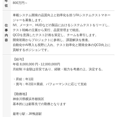
年
800万円～
収
車載システム開発の品質向上と効率化を担うFAシステムテストマネー
ジャーを募集します。
IVI、メーター、HUDなどの製品におけるシステムテストをリードし、
仕
テスト戦略の立案から実行、品質管理まで統括。
事
QCDを意識したテスト計画を策定し、チームを牽引します。
内
開発初期からプロジェクトに参画し、課題解決を推進。
容
自動化やAI導入も視野に入れ、テスト効率化と開発全体のQCD向上に
貢献するポジションです。
【給与】
年収 8,000,000 円 - 12,000,000円
月給制 ※金額は目安であり、経験・能力を考慮の上、決定する。
・昇給：年1回
・賞与：年2回※業績、パフォーマンスに応じて支給
【勤務地】
神奈川県横浜市都筑区
基本的には顧客先での勤務となります
最寄り駅：JR鴨居駅