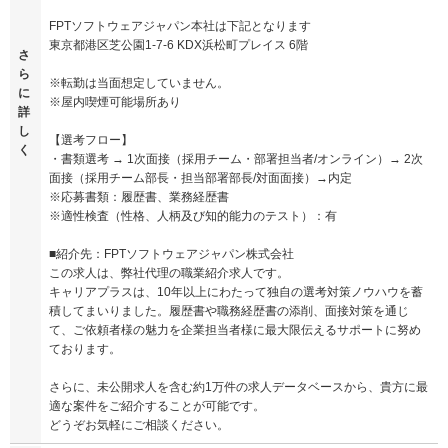
FPTソフトウェアジャパン本社は下記となります
東京都港区芝公園1-7-6 KDX浜松町プレイス 6階
さ
ら
※転勤は当面想定していません。
に
※屋内喫煙可能場所あり
詳
し
【選考フロー】
く
・書類選考 → 1次面接（採用チーム・部署担当者/オンライン）→ 2次
面接（採用チーム部長・担当部署部長/対面面接）→内定
※応募書類：履歴書、業務経歴書
※適性検査（性格、人柄及び知的能力のテスト）：有
■紹介先：FPTソフトウェアジャパン株式会社
この求人は、弊社代理の職業紹介求人です。
キャリアプラスは、10年以上にわたって独自の選考対策ノウハウを蓄
積してまいりました。履歴書や職務経歴書の添削、面接対策を通じ
て、ご依頼者様の魅力を企業担当者様に最大限伝えるサポートに努め
ております。
さらに、未公開求人を含む約1万件の求人データベースから、貴方に最
適な案件をご紹介することが可能です。
どうぞお気軽にご相談ください。