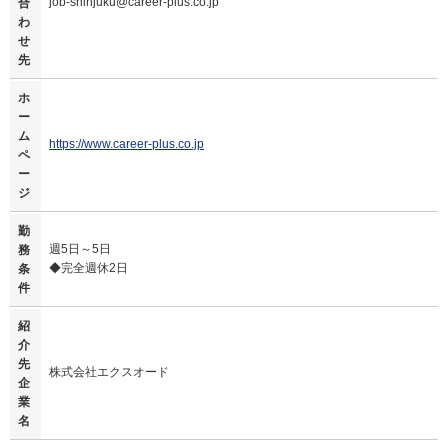
job-shinjuku@career-plus.co.jp
合
わ
せ
先
ホ
ー
ム
https://www.career-plus.co.jp
ペ
ー
ジ
勤
週5日～5日
務
◆完全週休2日
条
件
紹
介
先
株式会社エクスオード
企
業
名