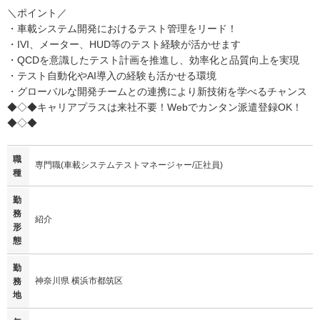
＼ポイント／
・車載システム開発におけるテスト管理をリード！
・IVI、メーター、HUD等のテスト経験が活かせます
・QCDを意識したテスト計画を推進し、効率化と品質向上を実現
・テスト自動化やAI導入の経験も活かせる環境
・グローバルな開発チームとの連携により新技術を学べるチャンス
◆◇◆キャリアプラスは来社不要！Webでカンタン派遣登録OK！
◆◇◆
職
専門職(車載システムテストマネージャー/正社員)
種
勤
務
紹介
形
態
勤
神奈川県 横浜市都筑区
務
地