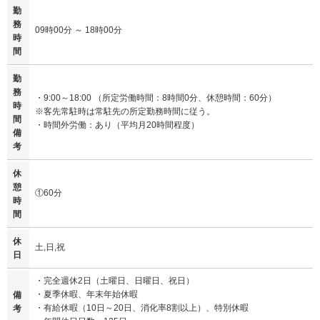
勤
務
09時00分 ～ 18時00分
時
間
勤
務
・9:00～18:00 （所定労働時間：8時間0分、休憩時間：60分）
時
※客先常駐時は常駐先の所定勤務時間に従う。
間
・時間外労働：あり（平均月20時間程度）
備
考
休
憩
①60分
時
間
休
土,日,祝
日
・完全週休2日（土曜日、日曜日、祝日）
・夏季休暇、年末年始休暇
備
・有給休暇（10日～20日、消化率8割以上）、特別休暇
考