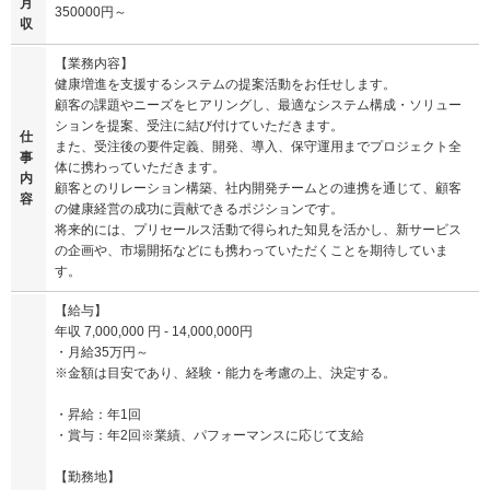
月
350000円～
収
【業務内容】
健康増進を支援するシステムの提案活動をお任せします。
顧客の課題やニーズをヒアリングし、最適なシステム構成・ソリュー
ションを提案、受注に結び付けていただきます。
仕
また、受注後の要件定義、開発、導入、保守運用までプロジェクト全
事
体に携わっていただきます。
内
顧客とのリレーション構築、社内開発チームとの連携を通じて、顧客
容
の健康経営の成功に貢献できるポジションです。
将来的には、プリセールス活動で得られた知見を活かし、新サービス
の企画や、市場開拓などにも携わっていただくことを期待していま
す。
【給与】
年収 7,000,000 円 - 14,000,000円
・月給35万円～
※金額は目安であり、経験・能力を考慮の上、決定する。
・昇給：年1回
・賞与：年2回※業績、パフォーマンスに応じて支給
【勤務地】