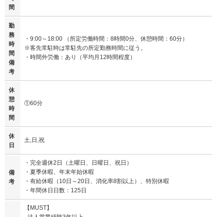
間
勤
務
・9:00～18:00 （所定労働時間：8時間0分、休憩時間：60分）
時
※客先常駐時は常駐先の所定勤務時間に従う。
間
・時間外労働：あり（平均月12時間程度）
備
考
休
憩
①60分
時
間
休
土,日,祝
日
・完全週休2日（土曜日、日曜日、祝日）
・夏季休暇、年末年始休暇
備
・有給休暇（10日～20日、消化率8割以上）、特別休暇
考
・年間休日日数：125日
【MUST】