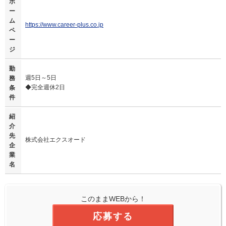
ホ
ー
ム
https://www.career-plus.co.jp
ペ
ー
ジ
勤
週5日～5日
務
◆完全週休2日
条
件
紹
介
先
株式会社エクスオード
企
業
名
このままWEBから！
応募する