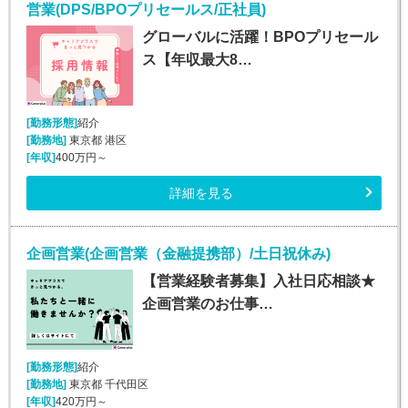
営業(DPS/BPOプリセールス/正社員)
グローバルに活躍！BPOプリセール
ス【年収最大8…
[勤務形態]
紹介
[勤務地]
東京都 港区
[年収]
400万円～
詳細を見る
企画営業(企画営業（金融提携部）/土日祝休み)
【営業経験者募集】入社日応相談★
企画営業のお仕事…
[勤務形態]
紹介
[勤務地]
東京都 千代田区
[年収]
420万円～