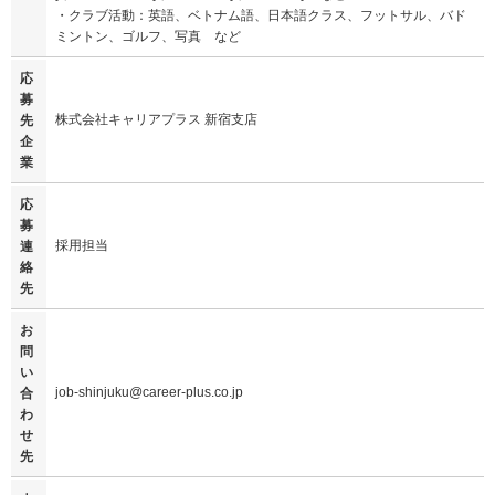
・クラブ活動：英語、ベトナム語、日本語クラス、フットサル、バド
ミントン、ゴルフ、写真 など
応
募
株式会社キャリアプラス 新宿支店
先
企
業
応
募
採用担当
連
絡
先
お
問
い
job-shinjuku@career-plus.co.jp
合
わ
せ
先