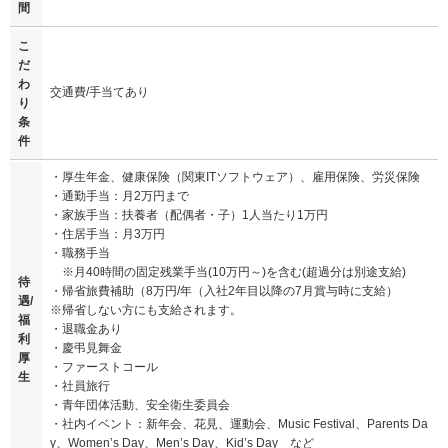
間
こ
だ
わ
交通費/手当てあり
り
条
件
・厚生年金、健康保険（関東ITソフトウェア）、雇用保険、労災保険
・通勤手当：月2万円まで
・家族手当：扶養者（配偶者・子）1人当たり1万円
・住居手当：月3万円
・職務手当
※月40時間の固定残業手当(10万円～)を含む(超過分は別途支給)
待
・帰省旅費補助（8万円/年（入社2年目以降の7月賞与時に支給）
遇/
※帰省しない方にも支給されます。
福
・退職金あり
利
・慶弔見舞金
厚
・ファーストコール
生
・社員旅行
・青年団体活動、安全衛生委員会
・社内イベント：新年会、花見、運動会、Music Festival、Parents Da
y、Women’s Day、Men’s Day、Kid’s Day など