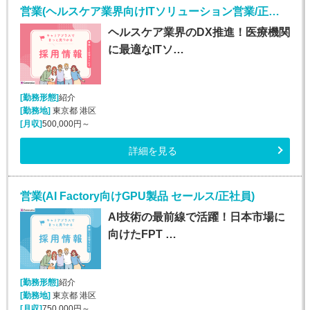
営業(ヘルスケア業界向けITソリューション営業/正社員)
ヘルスケア業界のDX推進！医療機関
に最適なITソ…
[勤務形態]
紹介
[勤務地]
東京都 港区
[月収]
500,000円～
詳細を見る
営業(AI Factory向けGPU製品 セールス/正社員)
AI技術の最前線で活躍！日本市場に
向けたFPT …
[勤務形態]
紹介
[勤務地]
東京都 港区
[月収]
750,000円～