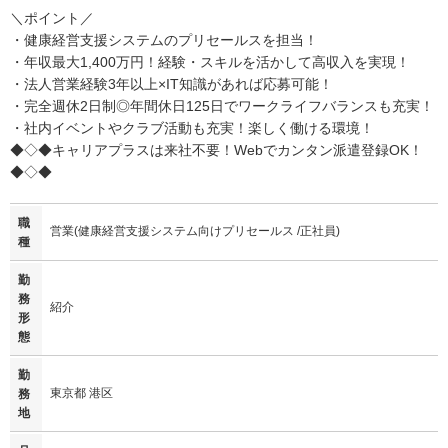
＼ポイント／
・健康経営支援システムのプリセールスを担当！
・年収最大1,400万円！経験・スキルを活かして高収入を実現！
・法人営業経験3年以上×IT知識があれば応募可能！
・完全週休2日制◎年間休日125日でワークライフバランスも充実！
・社内イベントやクラブ活動も充実！楽しく働ける環境！
◆◇◆キャリアプラスは来社不要！Webでカンタン派遣登録OK！
◆◇◆
職
営業(健康経営支援システム向けプリセールス /正社員)
種
勤
務
紹介
形
態
勤
東京都 港区
務
地