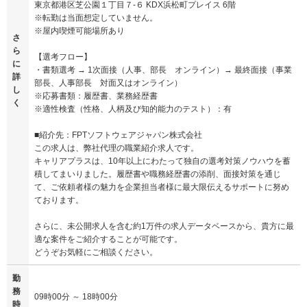
東京都港区芝公園１丁目７-６ KDX浜松町プレイス 6階
※転勤は当面想定していません。
※屋内喫煙可能場所あり
さ
ら
【選考フロー】
に
・書類選考 → 1次面接（人事、部長 オンライン）→ 最終面接（事業
詳
部長、人事部長 対面又はオンライン）
し
※応募書類：履歴書、業務経歴書
く
※適性検査（性格、人柄及び知的能力のテスト）：有
■紹介先：FPTソフトウェアジャパン株式会社
この求人は、弊社代理の職業紹介求人です。
キャリアプラスは、10年以上にわたって独自の選考対策ノウハウを蓄
積してまいりました。履歴書や職務経歴書の添削、面接対策を通じ
て、ご依頼者様の魅力を企業担当者様に最大限伝えるサポートに努め
ております。
さらに、未公開求人を含む約1万件の求人データベースから、貴方に最
適な案件をご紹介することが可能です。
どうぞお気軽にご相談ください。
勤
務
09時00分 ～ 18時00分
時