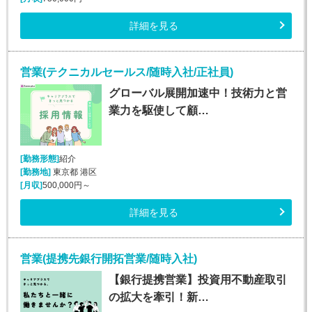
詳細を見る
営業(テクニカルセールス/随時入社/正社員)
グローバル展開加速中！技術力と営
業力を駆使して顧…
[勤務形態]
紹介
[勤務地]
東京都 港区
[月収]
500,000円～
詳細を見る
営業(提携先銀行開拓営業/随時入社)
【銀行提携営業】投資用不動産取引
の拡大を牽引！新…