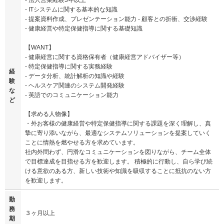
- 法人営業経験3年以上
- ITシステムに関する基本的な知識
- 提案資料作成、プレゼンテーション能力 - 顧客との折衝、交渉経験
- 健康経営や特定保健指導に関する基礎知識
【WANT】
- 健康経営に関する資格保有者（健康経営アドバイザー等）
- 特定保健指導に関する実務経験
経
- データ分析、統計解析の知識や経験
験
- ヘルスケア関連のシステム開発経験
な
- 英語でのコミュニケーション能力
ど
【求める人物像】
・外お客様の健康経営や特定保健指導に関する課題を深く理解し、真
摯に寄り添いながら、最適なシステムソリューションを提案していく
ことに情熱を燃やせる方を求めています。
社内外問わず、円滑なコミュニケーションを図りながら、チーム全体
で目標達成を目指せる方を歓迎します。 積極的に行動し、自ら学び続
ける意欲のある方、新しい技術や知識を吸収することに抵抗のない方
を歓迎します。
勤
務
３ヶ月以上
期