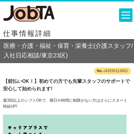
仕事情報詳細
医療・介護・福祉・保育・栄養士(介護スタッフ/
入社日応相談/東京23区)
c43250113601
【前払いOK！】初めての方でも先輩スタッフのサポートで
安心して始められます!
週3回以上のシフトOKで、曜日や時間に制限がない方はさらにスタート
時給UP!