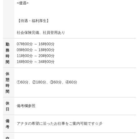
<優遇>
【待遇・福利厚生】
社会保険完備、社員登用あり
07時00分 ～ 16時00分
勤
09時00分 ～ 18時00分
務
11時00分 ～ 20時00分
時
16時00分 ～ 34時00分
間
休
憩
①60分、②180分、③60分、④60分
時
間
休
備考欄参照
日
備
アナタの希望に沿ったお仕事をご案内可能です☆彡
考
交