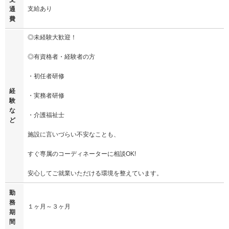
支給あり
通
費
◎未経験大歓迎！
◎有資格者・経験者の方
・初任者研修
経
・実務者研修
験
な
・介護福祉士
ど
施設に言いづらい不安なことも、
すぐ専属のコーディネーターに相談OK!
安心してご就業いただける環境を整えています。
勤
務
１ヶ月～３ヶ月
期
間