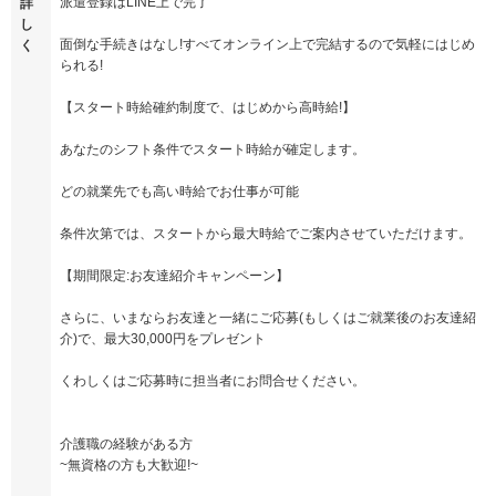
派遣登録はLINE上で完了
詳
し
面倒な手続きはなし!すべてオンライン上で完結するので気軽にはじめ
く
られる!
【スタート時給確約制度で、はじめから高時給!】
あなたのシフト条件でスタート時給が確定します。
どの就業先でも高い時給でお仕事が可能
条件次第では、スタートから最大時給でご案内させていただけます。
【期間限定:お友達紹介キャンペーン】
さらに、いまならお友達と一緒にご応募(もしくはご就業後のお友達紹
介)で、最大30,000円をプレゼント
くわしくはご応募時に担当者にお問合せください。
介護職の経験がある方
~無資格の方も大歓迎!~