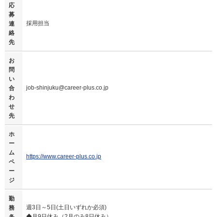
応
募
採用担当
連
絡
先
お
問
い
job-shinjuku@career-plus.co.jp
合
わ
せ
先
ホ
ー
ム
https://www.career-plus.co.jp
ペ
ー
ジ
勤
週3日～5日(土日いずれか必須)
務
◆月9日休み（2月のみ8日休み）