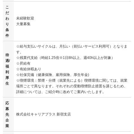
こ
だ
未経験歓迎
わ
大量募集
り
条
件
☆給与支払いサイクルは、月払い（前払いサービス利用可）となりま
す。
待
☆残業代支給（時給1.25倍※1日8h以上、週40h以上が対象）
遇/
☆昇給有
福
☆有給休暇あり
利
☆社保完備（健康保険、雇用保険、厚生年金)
厚
☆喫煙環境：禁煙・分煙（就業先による）喫煙環境に関しては、就業
生
場所ごとで異なります。それぞれの受動喫煙防止措置を講じるため、
詳細については、ご紹介時に改めてご案内いたします。
応
募
株式会社キャリアプラス 新宿支店
先
企
業