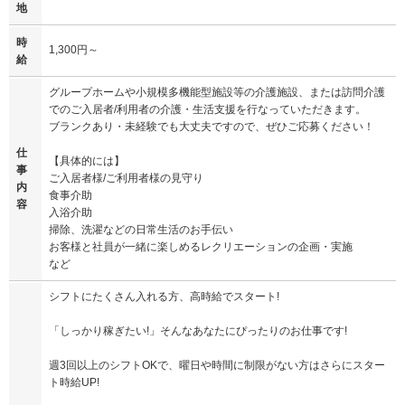
地
時
1,300円～
給
グループホームや小規模多機能型施設等の介護施設、または訪問介護
でのご入居者/利用者の介護・生活支援を行なっていただきます。
ブランクあり・未経験でも大丈夫ですので、ぜひご応募ください！
仕
【具体的には】
事
ご入居者様/ご利用者様の見守り
内
食事介助
容
入浴介助
掃除、洗濯などの日常生活のお手伝い
お客様と社員が一緒に楽しめるレクリエーションの企画・実施
など
シフトにたくさん入れる方、高時給でスタート!
「しっかり稼ぎたい!」そんなあなたにぴったりのお仕事です!
週3回以上のシフトOKで、曜日や時間に制限がない方はさらにスター
ト時給UP!