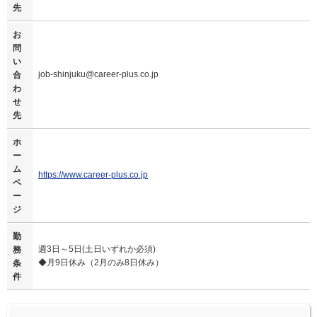
先
お
問
い
job-shinjuku@career-plus.co.jp
合
わ
せ
先
ホ
ー
ム
https://www.career-plus.co.jp
ペ
ー
ジ
勤
週3日～5日(土日いずれか必須)
務
◆月9日休み（2月のみ8日休み）
条
件