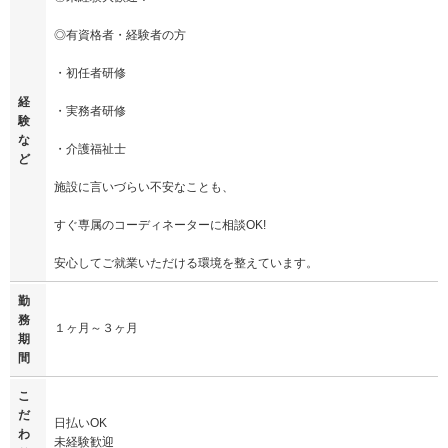
◎有資格者・経験者の方
・初任者研修
経
・実務者研修
験
な
・介護福祉士
ど
施設に言いづらい不安なことも、
すぐ専属のコーディネーターに相談OK!
安心してご就業いただける環境を整えています。
勤
務
１ヶ月～３ヶ月
期
間
こ
だ
日払いOK
わ
未経験歓迎