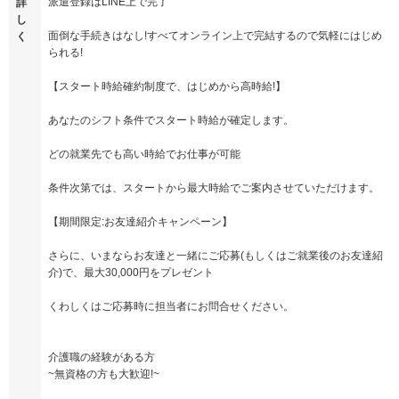
派遣登録はLINE上で完了
詳
し
面倒な手続きはなし!すべてオンライン上で完結するので気軽にはじめ
く
られる!
【スタート時給確約制度で、はじめから高時給!】
あなたのシフト条件でスタート時給が確定します。
どの就業先でも高い時給でお仕事が可能
条件次第では、スタートから最大時給でご案内させていただけます。
【期間限定:お友達紹介キャンペーン】
さらに、いまならお友達と一緒にご応募(もしくはご就業後のお友達紹
介)で、最大30,000円をプレゼント
くわしくはご応募時に担当者にお問合せください。
介護職の経験がある方
~無資格の方も大歓迎!~