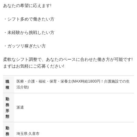
あなたの希望に応えます!
・シフト多めで働きたい方
・未経験から挑戦したい方
・ガッツリ稼ぎたい方
柔軟なシフト調整で、あなたのペースに合わせた働き方が可能です!
まずはお気軽にご応募ください!
医療・介護・福祉・保育・栄養士(MAX時給1800円！介護施設での生
職
活介助)
種
勤
務
派遣
形
態
勤
埼玉県 久喜市
務