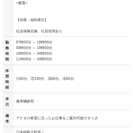
<優遇>
【待遇・福利厚生】
社会保険完備、社員登用あり
07時00分 ～ 16時00分
勤
09時00分 ～ 18時00分
務
16時00分 ～ 34時00分
時
11時00分 ～ 20時00分
間
休
憩
①60分、②180分、③60分、④60分
時
間
休
備考欄参照
日
備
アナタの希望に沿ったお仕事をご案内可能です☆彡
考
◎未経験大歓迎！