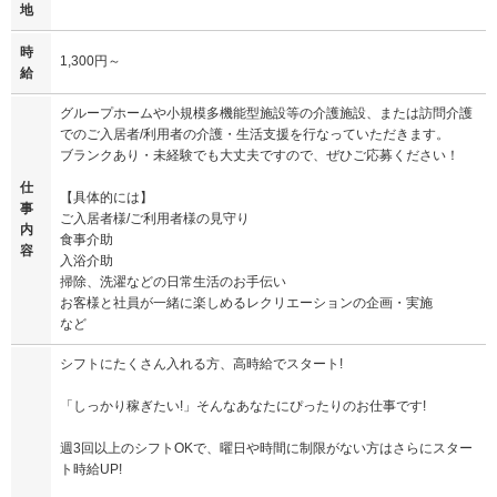
地
時
1,300円～
給
グループホームや小規模多機能型施設等の介護施設、または訪問介護
でのご入居者/利用者の介護・生活支援を行なっていただきます。
ブランクあり・未経験でも大丈夫ですので、ぜひご応募ください！
仕
【具体的には】
事
ご入居者様/ご利用者様の見守り
内
食事介助
容
入浴介助
掃除、洗濯などの日常生活のお手伝い
お客様と社員が一緒に楽しめるレクリエーションの企画・実施
など
シフトにたくさん入れる方、高時給でスタート!
「しっかり稼ぎたい!」そんなあなたにぴったりのお仕事です!
週3回以上のシフトOKで、曜日や時間に制限がない方はさらにスター
ト時給UP!