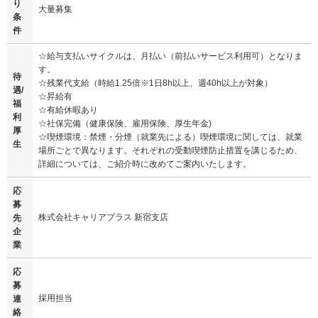
り
大量募集
条
件
☆給与支払いサイクルは、月払い（前払いサービス利用可）となりま
す。
待
☆残業代支給（時給1.25倍※1日8h以上、週40h以上が対象）
遇/
☆昇給有
福
☆有給休暇あり
利
☆社保完備（健康保険、雇用保険、厚生年金)
厚
☆喫煙環境：禁煙・分煙（就業先による）喫煙環境に関しては、就業
生
場所ごとで異なります。それぞれの受動喫煙防止措置を講じるため、
詳細については、ご紹介時に改めてご案内いたします。
応
募
株式会社キャリアプラス 新宿支店
先
企
業
応
募
採用担当
連
絡