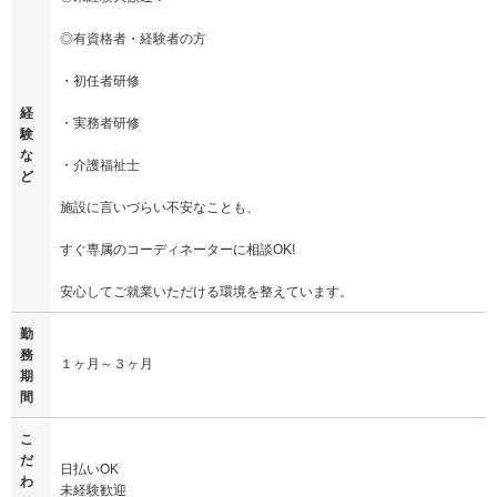
◎有資格者・経験者の方
・初任者研修
経
・実務者研修
験
な
・介護福祉士
ど
施設に言いづらい不安なことも、
すぐ専属のコーディネーターに相談OK!
安心してご就業いただける環境を整えています。
勤
務
１ヶ月～３ヶ月
期
間
こ
だ
日払いOK
わ
未経験歓迎