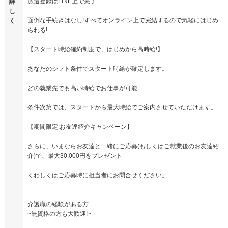
派遣登録はLINE上で完了
詳
し
面倒な手続きはなし!すべてオンライン上で完結するので気軽にはじめ
く
られる!
【スタート時給確約制度で、はじめから高時給!】
あなたのシフト条件でスタート時給が確定します。
どの就業先でも高い時給でお仕事が可能
条件次第では、スタートから最大時給でご案内させていただけます。
【期間限定:お友達紹介キャンペーン】
さらに、いまならお友達と一緒にご応募(もしくはご就業後のお友達紹
介)で、最大30,000円をプレゼント
くわしくはご応募時に担当者にお問合せください。
介護職の経験がある方
~無資格の方も大歓迎!~