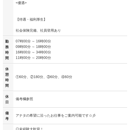
<優遇>
【待遇・福利厚生】
社会保険完備、社員登用あり
07時00分 ～ 16時00分
勤
09時00分 ～ 18時00分
務
16時00分 ～ 34時00分
時
11時00分 ～ 20時00分
間
休
憩
①60分、②180分、③60分、④60分
時
間
休
備考欄参照
日
備
アナタの希望に沿ったお仕事をご案内可能です☆彡
考
◎未経験大歓迎！