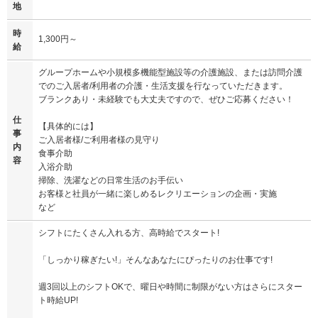
地
時
1,300円～
給
グループホームや小規模多機能型施設等の介護施設、または訪問介護
でのご入居者/利用者の介護・生活支援を行なっていただきます。
ブランクあり・未経験でも大丈夫ですので、ぜひご応募ください！
仕
【具体的には】
事
ご入居者様/ご利用者様の見守り
内
食事介助
容
入浴介助
掃除、洗濯などの日常生活のお手伝い
お客様と社員が一緒に楽しめるレクリエーションの企画・実施
など
シフトにたくさん入れる方、高時給でスタート!
「しっかり稼ぎたい!」そんなあなたにぴったりのお仕事です!
週3回以上のシフトOKで、曜日や時間に制限がない方はさらにスター
ト時給UP!