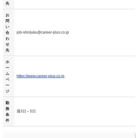
先
お
問
い
job-shinjuku@career-plus.co.jp
合
わ
せ
先
ホ
ー
ム
https://www.career-plus.co.jp
ペ
ー
ジ
勤
務
週3日～5日
条
件