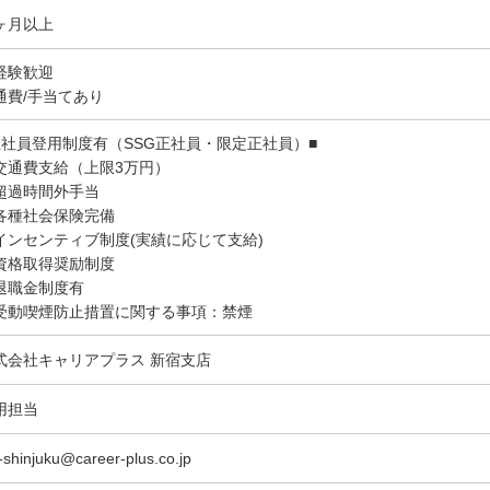
ヶ月以上
経験歓迎
通費/手当てあり
正社員登用制度有（SSG正社員・限定正社員）■
交通費支給（上限3万円）
超過時間外手当
各種社会保険完備
インセンティブ制度(実績に応じて支給)
資格取得奨励制度
退職金制度有
受動喫煙防止措置に関する事項：禁煙
式会社キャリアプラス 新宿支店
用担当
-shinjuku@career-plus.co.jp