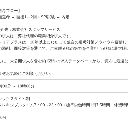
選考フロー】
類選考 → 面接1～2回＋SPI試験 → 内定
紹介先：株式会社スタッフサービス
の求人は、弊社代理の職業紹介求人です。
ャリアプラスは、10年以上にわたって独自の選考対策ノウハウを蓄積し
の添削、面接対策を通じて、ご依頼者様の魅力を企業担当者様に最大限
らに、未公開求人を含む約1万件の求人データベースから、貴方に最適
。
うぞお気軽にご相談ください。
時00分 ～ 18時00分
レックスタイム制
フレキシブルタイム7：00～22：00（標準労働時間1日7.5時間、休憩時
60分