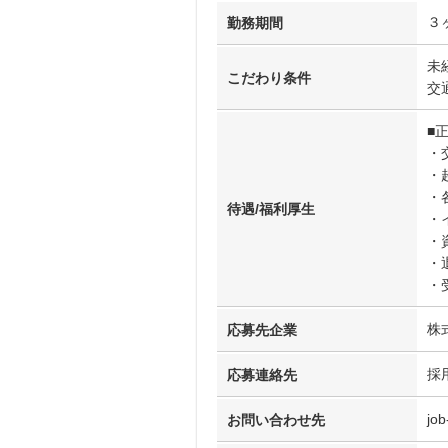
３
勤務期間
未
こだわり条件
交
■
・
・
・
待遇/福利厚生
・
・
・
・
株
応募先企業
採
応募連絡先
job
お問い合わせ先