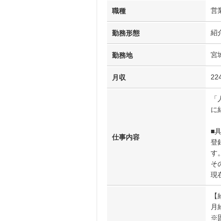
営
職種
紹
勤務形態
宮
勤務地
22
月収
「
に
■
仕事内容
登
す
そ
現
【
月
※