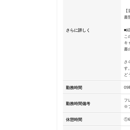
【
書
■
さらに詳しく
こ
キ
書
さ
す
ど
09
勤務時間
フ
勤務時間備考
※
①
休憩時間