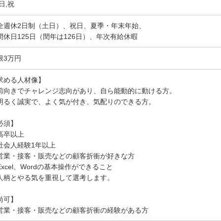
日,祝
全週休2日制（土日）、祝日、夏季・年末年始、
間休日125日（閏年は126日）、年次有給休暇
限3万円
求める人材像】
前向きでチャレンジ志向があり、自ら能動的に動ける方。
明るく誠実で、よく気が付き、気配りのできる方。
必須】
高卒以上
社会人経験1年以上
営業・接客・販売などの顧客折衝が好きな方
Excel、Wordの基本操作ができること
人柄とやる気を重視して選考します。
尚可】
営業・接客・販売などの顧客折衝の経験がある方