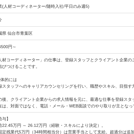
業(人材コーディネーター/随時入社/平日のみ週5)
介
城県 仙台市青葉区
4500円～
人材コーディネーター」の仕事は、登録スタッフとクライアント企業の
結びつけることです。
具体的には
録スタッフへのキャリアカウンセリングを行い、職歴やスキル、目指す
。
の後、クライアント企業からの求人情報を元に、最適な仕事を登録スタ
在は、対面ではなく、電話・メール・WEB面談でのやり取りが主となっ
給与】
給22.45万円 ～ 26.12万円（経験・スキルにより決定）。
固定残業代5万円（34時間相当分）は営業手当として支給。超過分は追