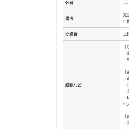
土,
休日
完
備考
年
上
交通費
【
・
・
【
・
・
経験など
・
・
※
【
・