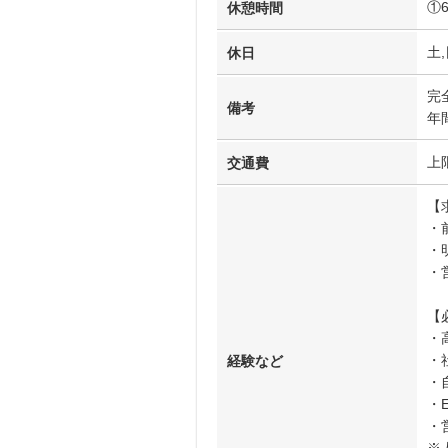
①
休憩時間
土,
休日
完
備考
年
上
交通費
【
・
・
・
【
・
・
経験など
・
・
・