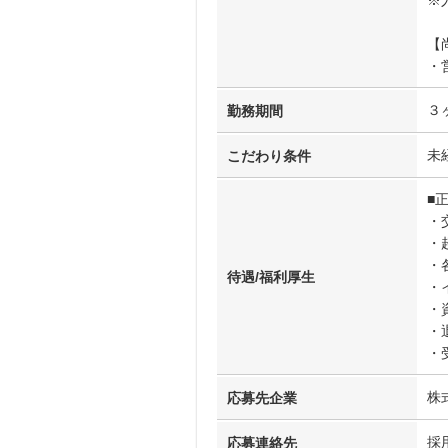
※
【
・
３
勤務期間
未
こだわり条件
■
・
・
・
待遇/福利厚生
・
・
・
・
株
応募先企業
採
応募連絡先