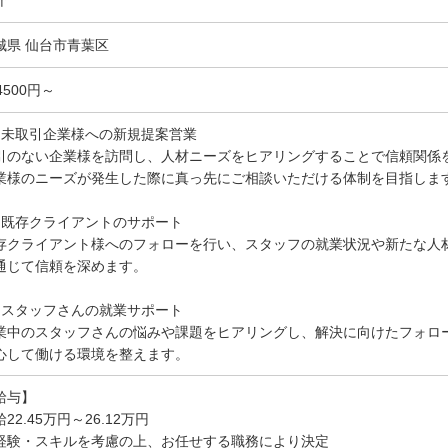
介
城県 仙台市青葉区
4500円～
）未取引企業様への新規提案営業
引のない企業様を訪問し、人材ニーズをヒアリングすることで信頼関係
業様のニーズが発生した際に真っ先にご相談いただける体制を目指しま
）既存クライアントのサポート
存クライアント様へのフォローを行い、スタッフの就業状況や新たな人
通じて信頼を深めます。
）スタッフさんの就業サポート
業中のスタッフさんの悩みや課題をヒアリングし、解決に向けたフォロ
心して働ける環境を整えます。
給与】
22.45万円～26.12万円
経験・スキルを考慮の上、お任せする職務により決定