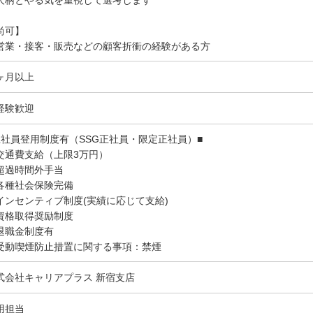
人柄とやる気を重視して選考します
尚可】
営業・接客・販売などの顧客折衝の経験がある方
ヶ月以上
経験歓迎
正社員登用制度有（SSG正社員・限定正社員）■
交通費支給（上限3万円）
超過時間外手当
各種社会保険完備
インセンティブ制度(実績に応じて支給)
資格取得奨励制度
退職金制度有
受動喫煙防止措置に関する事項：禁煙
式会社キャリアプラス 新宿支店
用担当