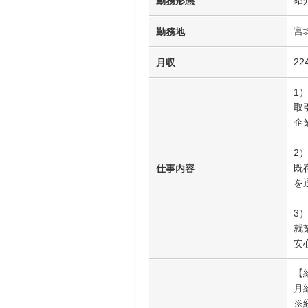
紹
勤務形態
宮
勤務地
22
月収
1
取
企
2
既
仕事内容
を
3
就
安
【
月給
※