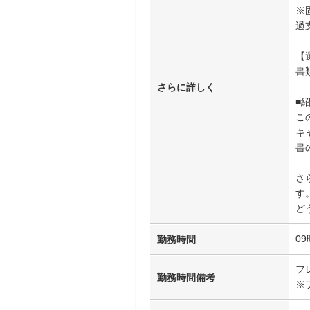
※
過
【
書
さらに詳しく
■
こ
キ
書
さ
す
ど
09
勤務時間
フ
勤務時間備考
※