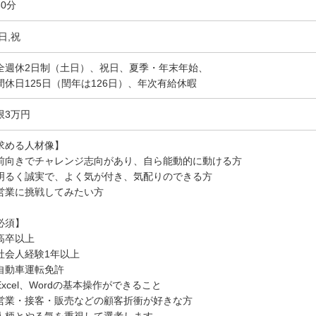
60分
日,祝
全週休2日制（土日）、祝日、夏季・年末年始、
間休日125日（閏年は126日）、年次有給休暇
限3万円
求める人材像】
前向きでチャレンジ志向があり、自ら能動的に動ける方
明るく誠実で、よく気が付き、気配りのできる方
営業に挑戦してみたい方
必須】
高卒以上
社会人経験1年以上
自動車運転免許
Excel、Wordの基本操作ができること
営業・接客・販売などの顧客折衝が好きな方