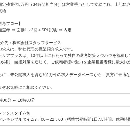
固定残業代5万円（34時間相当分）は営業手当として支給され、上記に
支給
選考フロー】
類選考 ⇒ 面接1～2回＋SPI 試験 ⇒ 内定
紹介先：株式会社スタッフサービス
の求人は、弊社代理の職業紹介求人です。
ャリアプラスは、10年以上にわたって独自の選考対策ノウハウを蓄積し
の添削、面接対策を通じて、ご依頼者様の魅力を企業担当者様に最大限
らに、未公開求人を含む約1万件の求人データベースから、貴方に最適
。
うぞお気軽にご相談ください。
時00分 ～ 18時00分
レックスタイム制
フレキシブルタイム7：00～22：00（標準労働時間1日7.5時間、休憩時