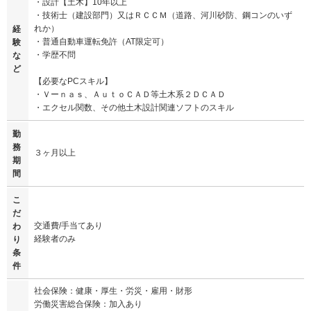
・設計【土木】10年以上
・技術士（建設部門）又はＲＣＣＭ（道路、河川砂防、鋼コンのいず
れか）
経
・普通自動車運転免許（AT限定可）
験
・学歴不問
な
ど
【必要なPCスキル】
・Ｖーｎａｓ、ＡｕｔｏＣＡＤ等土木系２ＤＣＡＤ
・エクセル関数、その他土木設計関連ソフトのスキル
勤
務
３ヶ月以上
期
間
こ
だ
交通費/手当てあり
わ
経験者のみ
り
条
件
社会保険：健康・厚生・労災・雇用・財形
労働災害総合保険：加入あり