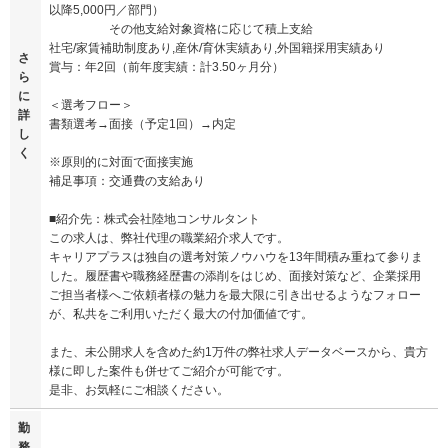
以降5,000円／部門）
その他支給対象資格に応じて積上支給
社宅/家賃補助制度あり,産休/育休実績あり,外国籍採用実績あり
さ
賞与：年2回（前年度実績：計3.50ヶ月分）
ら
に
＜選考フロー＞
詳
書類選考→面接（予定1回）→内定
し
く
※原則的に対面で面接実施
補足事項：交通費の支給あり
■紹介先：株式会社陸地コンサルタント
この求人は、弊社代理の職業紹介求人です。
キャリアプラスは独自の選考対策ノウハウを13年間積み重ねて参りま
した。履歴書や職務経歴書の添削をはじめ、面接対策など、企業採用
ご担当者様へご依頼者様の魅力を最大限に引き出せるようなフォロー
が、私共をご利用いただく最大の付加価値です。
また、未公開求人を含めた約1万件の弊社求人データベースから、貴方
様に即した案件も併せてご紹介が可能です。
是非、お気軽にご相談ください。
勤
務