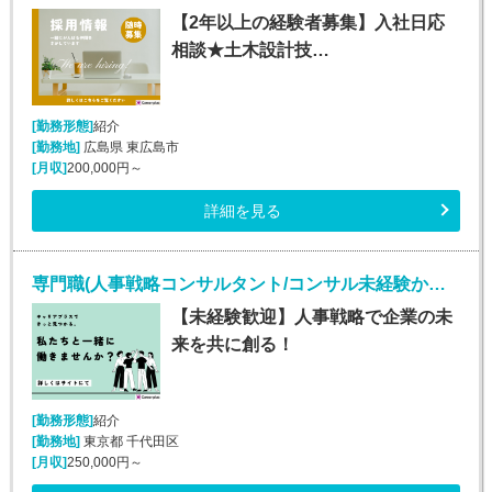
【2年以上の経験者募集】入社日応
相談★土木設計技…
[勤務形態]
紹介
[勤務地]
広島県 東広島市
[月収]
200,000円～
詳細を見る
専門職(人事戦略コンサルタント/コンサル未経験から挑戦可能)
【未経験歓迎】人事戦略で企業の未
来を共に創る！
[勤務形態]
紹介
[勤務地]
東京都 千代田区
[月収]
250,000円～