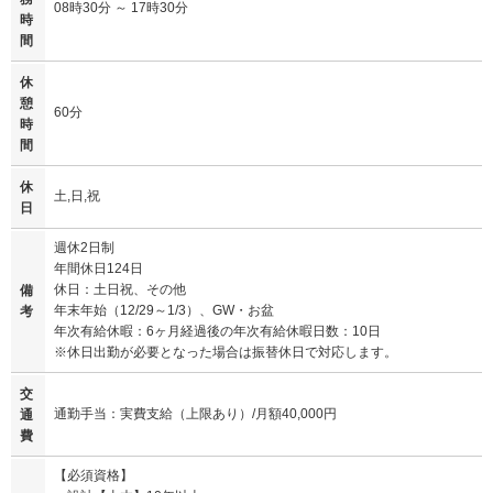
08時30分 ～ 17時30分
時
間
休
憩
60分
時
間
休
土,日,祝
日
週休2日制
年間休日124日
休日：土日祝、その他
備
年末年始（12/29～1/3）、GW・お盆
考
年次有給休暇：6ヶ月経過後の年次有給休暇日数：10日
※休日出勤が必要となった場合は振替休日で対応します。
交
通勤手当：実費支給（上限あり）/月額40,000円
通
費
【必須資格】