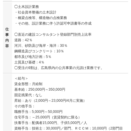
◯土木設計業務
・社会資本整備の土木設計
・橋梁点検等、構造物の点検業務
・その他、設計業務に伴う許認可申請書等の作成
仕
◯直近の建設コンサルタント登録部門別売上比率
事
道路：42％
内
河川、砂防及び海岸・海洋：30％
容
鋼構造及びコンクリート：10％
都市及び地方計画：5％
土質及び基礎：4％
◯受注の9割は、広島県内の公共事業の元請け業務です。
＜給与＞
賃金形態：月給制
基本給：250,000円～350,000円
固定残業代：なし
昇給：あり（2,000円～23,000円/4月に実施）
その他手当：
職務手当：5,000円～50,000円
住宅手当：～25,000円（賃貸契約に限る）
扶養手当：配偶者15,000円、子供5,000円／人
資格手当：技術士：30,000円／部門、ＲＣＣＭ：10,000円（2部門目