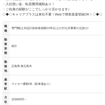
・入社祝い金、転居費用補助あり！
・ご自身の経験がここでしっかり活かせます♪
◇◆◇キャリアプラスは来社不要！Webで簡単派遣登録OK！◇◆◇
職
専門職(土木設計技術者/経験10年以上の方/公共事業の元請け)
種
勤
務
紹介
形
態
勤
広島県 東広島市
務
地
最
マイカー通勤OK（駐車場あり）
寄
駅
月
320000円～
収