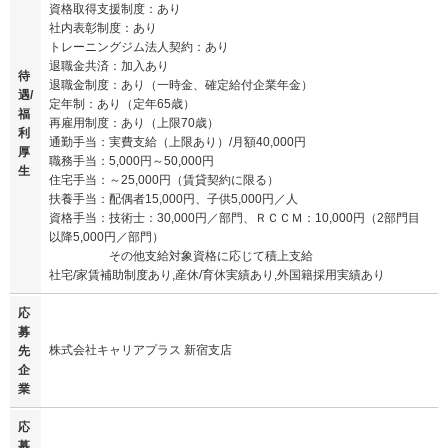
資格取得支援制度：あり
社内表彰制度：あり
トレーニングジム法人契約：あり
退職金共済：加入あり
待
退職金制度：あり（一時金、確定給付企業年金）
遇/
定年制：あり（定年65歳）
福
再雇用制度：あり（上限70歳）
利
通勤手当：実費支給（上限あり）/月額40,000円
厚
職務手当：5,000円～50,000円
生
住宅手当：～25,000円（賃貸契約に限る）
扶養手当：配偶者15,000円、子供5,000円／人
資格手当：技術士：30,000円／部門、ＲＣＣＭ：10,000円（2部門目
以降5,000円／部門）
その他支給対象資格に応じて積上支給
社宅/家賃補助制度あり,産休/育休実績あり,外国籍採用実績あり
応
募
株式会社キャリアプラス 新宿支店
先
企
業
応
募