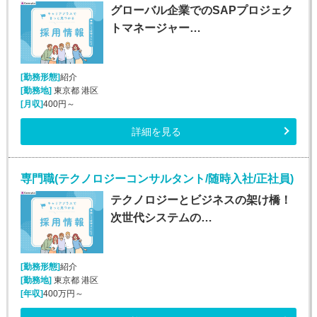
グローバル企業でのSAPプロジェク
トマネージャー…
[勤務形態]
紹介
[勤務地]
東京都 港区
[月収]
400円～
詳細を見る
専門職(テクノロジーコンサルタント/随時入社/正社員)
テクノロジーとビジネスの架け橋！
次世代システムの…
[勤務形態]
紹介
[勤務地]
東京都 港区
[年収]
400万円～