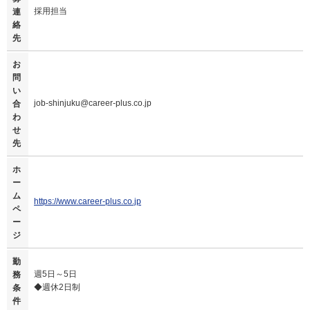
採用担当
連
絡
先
お
問
い
job-shinjuku@career-plus.co.jp
合
わ
せ
先
ホ
ー
ム
https://www.career-plus.co.jp
ペ
ー
ジ
勤
週5日～5日
務
◆週休2日制
条
件