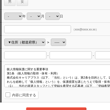
男
女
年
月
日
（xxx@xxxx.xx.xx）
＞
-
-
内容に同意する