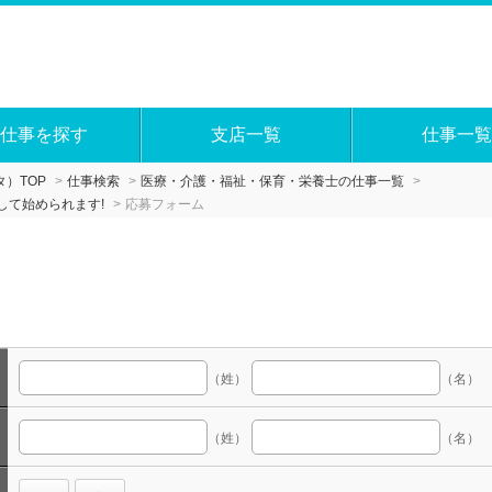
仕事を探す
支店一覧
仕事一覧
）TOP
仕事検索
医療・介護・福祉・保育・栄養士の仕事一覧
して始められます!
応募フォーム
（姓）
（名）
（姓）
（名）