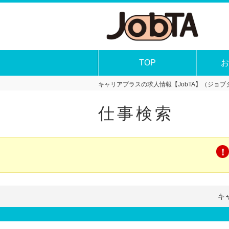
TOP
お
キャリアプラスの求人情報【JobTA】（ジョブタ
仕事検索
キ