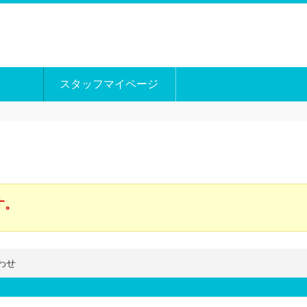
スタッフマイページ
す。
わせ