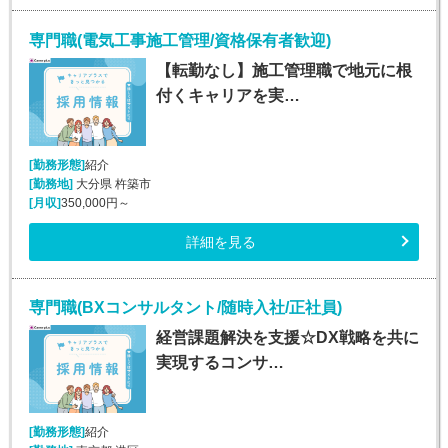
専門職(電気工事施工管理/資格保有者歓迎)
【転勤なし】施工管理職で地元に根
付くキャリアを実…
[勤務形態]
紹介
[勤務地]
大分県 杵築市
[月収]
350,000円～
詳細を見る
専門職(BXコンサルタント/随時入社/正社員)
経営課題解決を支援☆DX戦略を共に
実現するコンサ…
[勤務形態]
紹介