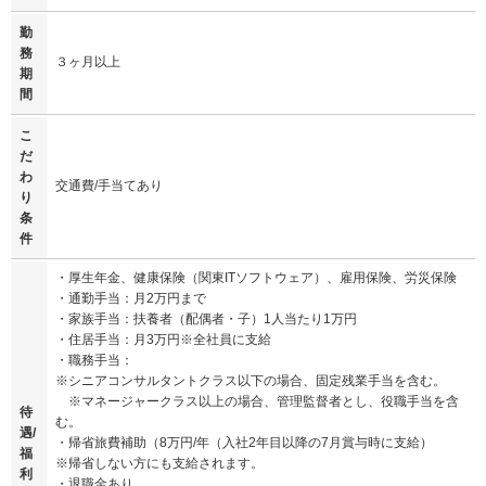
勤
務
３ヶ月以上
期
間
こ
だ
わ
交通費/手当てあり
り
条
件
・厚生年金、健康保険（関東ITソフトウェア）、雇用保険、労災保険
・通勤手当：月2万円まで
・家族手当：扶養者（配偶者・子）1人当たり1万円
・住居手当：月3万円※全社員に支給
・職務手当：
※シニアコンサルタントクラス以下の場合、固定残業手当を含む。
※マネージャークラス以上の場合、管理監督者とし、役職手当を含
待
む。
遇/
・帰省旅費補助（8万円/年（入社2年目以降の7月賞与時に支給）
福
※帰省しない方にも支給されます。
利
・退職金あり