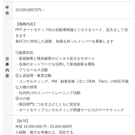
年
10,000,000万円～
収
【職務内容】
FPT オートモティブ向け自動車関連ビジネスをリード、拡大をして頂
きます
各ECUに特化した経験、知識を持ったメンバーを募集します
①顧客対応
・新規顧客と既存顧客のビジネス拡大をサポート
仕
・自身のネットワークを活用して新規顧客を開拓
事
・プリセールス活動
内
②人員採用・教育活動
容
・コンサルティング、PM、顧客折衝（主に OEM、Tier1）の対応可能
な人物の採用
・社内向けのメンバートレーニング活動
③その他
・新設部門につき立上げとともに安定化
・オートモティブコンサルティング関連サービスのマーケティング
【給与】
年収 10,000,000 円 - 20,000,000円
※経験・能力を考慮の上、決定する。