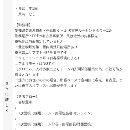
・昇給：年1回
・賞与：なし
【勤務地】
愛知県名古屋市西区牛島町６－１ 名古屋ルーセントタワー11F
勤務場所：FPTの名古屋事業所 又は近郊のお客様先
※転勤は当面想定していません
※受動喫煙対策：屋内喫煙可能場所あり
※東京エリアでも同時募集中です
※リモートワーク可（お客様環境による）
→フルリモートはNGです
（グローバル人材多数によりチーム内人間関係構築の為、出社可能が
前提となります）
※遠方にお住いの方の場合、出張ベースで定期的に客先、名古屋、ま
さ
たは東京のオフィスへ出勤が発生します
ら
に
【選考フロー】
詳
・書類選考
し
↓
く
・1次面接（採用チーム・部署担当者/オンライン）
↓
・2次面接（採用チーム部長・部署部長/対面面接）
↓