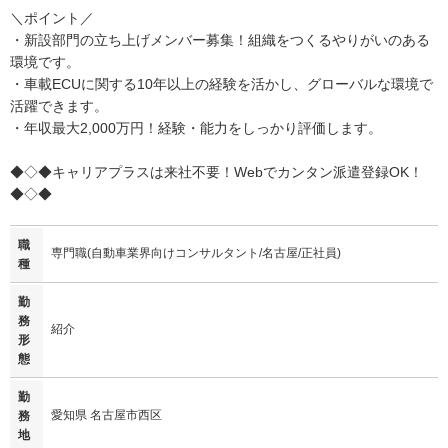
＼ポイント／
・新設部門の立ち上げメンバー募集！組織をつくるやりがいのある
環境です。
・車載ECUに関する10年以上の経験を活かし、グローバルな環境で
活躍できます。
・年収最大2,000万円！経験・能力をしっかり評価します。
◆◇◆キャリアプラスは来社不要！Webでカンタン派遣登録OK！
◆◇◆
職
専門職(自動車業界向けコンサルタント/名古屋/正社員)
種
勤
務
紹介
形
態
勤
愛知県 名古屋市西区
務
地