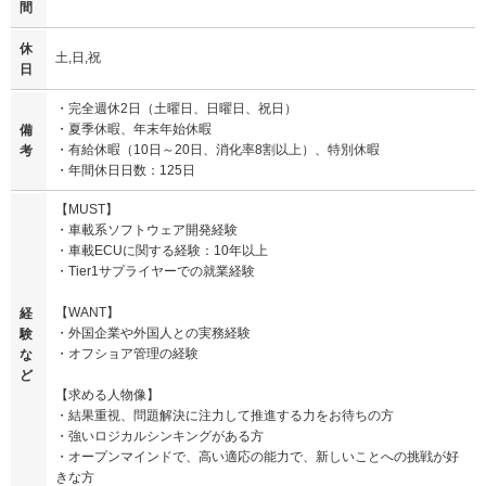
間
休
土,日,祝
日
・完全週休2日（土曜日、日曜日、祝日）
・夏季休暇、年末年始休暇
備
・有給休暇（10日～20日、消化率8割以上）、特別休暇
考
・年間休日日数：125日
【MUST】
・車載系ソフトウェア開発経験
・車載ECUに関する経験：10年以上
・Tier1サプライヤーでの就業経験
【WANT】
経
・外国企業や外国人との実務経験
験
・オフショア管理の経験
な
ど
【求める人物像】
・結果重視、問題解決に注力して推進する力をお待ちの方
・強いロジカルシンキングがある方
・オープンマインドで、高い適応の能力で、新しいことへの挑戦が好
きな方