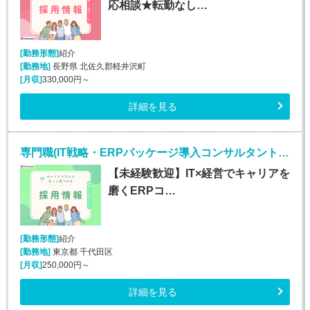
応相談★転勤なし…
[勤務形態]
紹介
[勤務地]
長野県 北佐久郡軽井沢町
[月収]
330,000円～
詳細を見る
専門職(IT戦略・ERPパッケージ導入コンサルタント/未経験者歓迎)
【未経験歓迎】IT×経営でキャリアを
磨くERPコ…
[勤務形態]
紹介
[勤務地]
東京都 千代田区
[月収]
250,000円～
詳細を見る