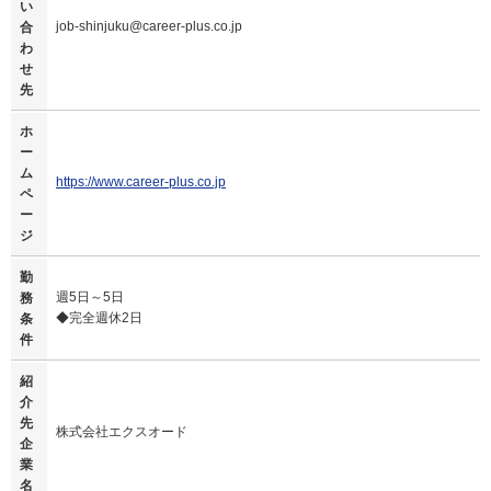
い
job-shinjuku@career-plus.co.jp
合
わ
せ
先
ホ
ー
ム
https://www.career-plus.co.jp
ペ
ー
ジ
勤
週5日～5日
務
◆完全週休2日
条
件
紹
介
先
株式会社エクスオード
企
業
名