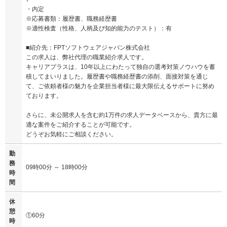
・内定
※応募書類：履歴書、職務経歴書
※適性検査（性格、人柄及び知的能力のテスト）：有
■紹介先：FPTソフトウェアジャパン株式会社
この求人は、弊社代理の職業紹介求人です。
キャリアプラスは、10年以上にわたって独自の選考対策ノウハウを蓄
積してまいりました。履歴書や職務経歴書の添削、面接対策を通じ
て、ご依頼者様の魅力を企業担当者様に最大限伝えるサポートに努め
ております。
さらに、未公開求人を含む約1万件の求人データベースから、貴方に最
適な案件をご紹介することが可能です。
どうぞお気軽にご相談ください。
勤
務
09時00分 ～ 18時00分
時
間
休
憩
①60分
時