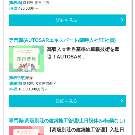
[勤務地]
愛知県 春日井市
[月収]
430,000円～
詳細を見る
専門職(AUTOSARエキスパート/随時入社/正社員)
高収入☆世界基準の車載技術を牽
引！AUTOSAR…
[勤務形態]
紹介
[勤務地]
愛知県 名古屋市西区
[年収]
10,000,000万円～
詳細を見る
専門職(高級別荘の建築施工管理/土日祝休み/転勤なし)
【高級別荘の建築施工管理】入社日