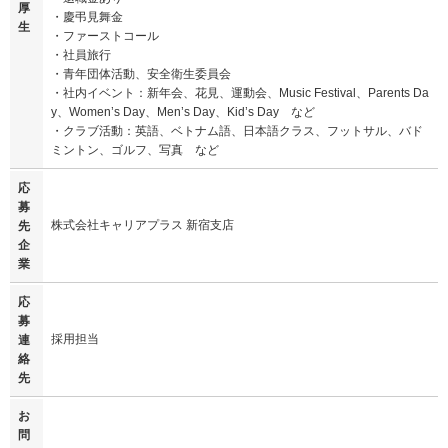
厚
・慶弔見舞金
生
・ファーストコール
・社員旅行
・青年団体活動、安全衛生委員会
・社内イベント：新年会、花見、運動会、Music Festival、Parents Da
y、Women’s Day、Men’s Day、Kid’s Day など
・クラブ活動：英語、ベトナム語、日本語クラス、フットサル、バド
ミントン、ゴルフ、写真 など
応
募
株式会社キャリアプラス 新宿支店
先
企
業
応
募
採用担当
連
絡
先
お
問