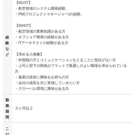
【MUST】
・航空領域のシステム開発経験。
・PM(プロジェクトマネージャー)の経験。
【WANT】
・航空領域の業務知識がある方
・オフショア開発の経験がある方
経
・ITアーキテクトの経験がある方
験
な
【求める人物像】
ど
・外国籍の方とコミュニケーションをとることに抵抗がない方
・上司と部下の関係がフラットで風通しのよい職場を求められている
方
・最新の技術に興味をお持ちの方
・会社の成長を共に実感していきたい方
・グローバル環境に興味がある方
勤
務
３ヶ月以上
期
間
こ
だ