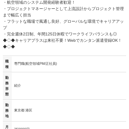
・航空領域のシステム開発経験者歓迎！
・プロジェクトマネージャーとして上流設計からプロジェクト管理
まで幅広く担当
・フラットな職場で風通し良好、グローバルな環境でキャリアアッ
プ
・完全週休2日制、年間125日休暇でワークライフバランスも◎
◆◇◆キャリアプラスは来社不要！Webでカンタン派遣登録OK！
◆◇◆
職
専門職(航空領域PM/正社員)
種
勤
務
紹介
形
態
勤
東京都 港区
務
地
月