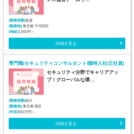
[勤務形態]
派遣
[勤務地]
東京都 千代田区
[時給]
1,800円～
詳細を見る
専門職(セキュリティコンサルタント/随時入社/正社員)
セキュリティ分野でキャリアアッ
プ！グローバルな環…
[勤務形態]
紹介
[勤務地]
東京都 港区
[年収]
600万円～
詳細を見る