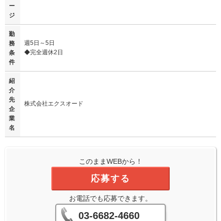
ー
ジ
勤
週5日～5日
務
◆完全週休2日
条
件
紹
介
先
株式会社エクスオード
企
業
名
このままWEBから！
応募する
お電話でも応募できます。
03-6682-4660