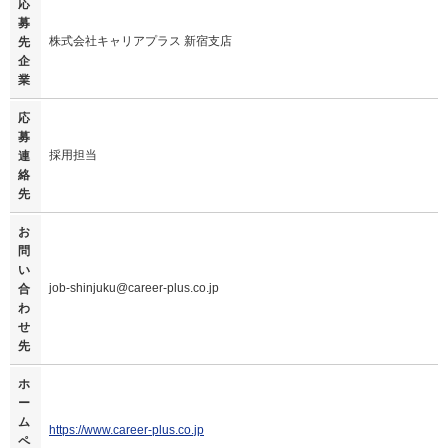
応
募
株式会社キャリアプラス 新宿支店
先
企
業
応
募
採用担当
連
絡
先
お
問
い
job-shinjuku@career-plus.co.jp
合
わ
せ
先
ホ
ー
ム
https://www.career-plus.co.jp
ペ