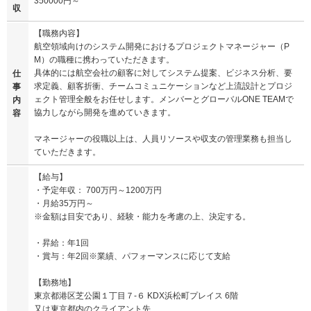
350000円～
収
【職務内容】
航空領域向けのシステム開発におけるプロジェクトマネージャー（P
M）の職種に携わっていただきます。
具体的には航空会社の顧客に対してシステム提案、ビジネス分析、要
仕
求定義、顧客折衝、チームコミュニケーションなど上流設計とプロジ
事
ェクト管理全般をお任せします。メンバーとグローバルONE TEAMで
内
協力しながら開発を進めていきます。
容
マネージャーの役職以上は、人員リソースや収支の管理業務も担当し
ていただきます。
【給与】
・予定年収： 700万円～1200万円
・月給35万円～
※金額は目安であり、経験・能力を考慮の上、決定する。
・昇給：年1回
・賞与：年2回※業績、パフォーマンスに応じて支給
【勤務地】
東京都港区芝公園１丁目７-６ KDX浜松町プレイス 6階
又は東京都内のクライアント先