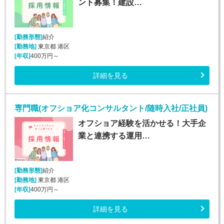
ント募集！建設…
[勤務形態]
紹介
[勤務地]
東京都 港区
[年収]
400万円～
詳細を見る
専門職(オフショア化コンサルタント/随時入社/正社員)
オフショア経験を活かせる！大手企
業と連携する運用…
[勤務形態]
紹介
[勤務地]
東京都 港区
[年収]
400万円～
詳細を見る