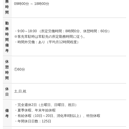
務
09時00分 ～ 18時00分
時
間
勤
務
・9:00～18:00 （所定労働時間：8時間0分、休憩時間：60分）
時
※客先常駐時は常駐先の所定勤務時間に従う。
間
・時間外労働：あり（平均月12時間程度）
備
考
休
憩
①60分
時
間
休
土,日,祝
日
・完全週休2日（土曜日、日曜日、祝日）
・夏季休暇、年末年始休暇
備
・有給休暇（10日～20日、消化率8割以上）、特別休暇
考
・年間休日日数：125日