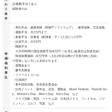
交通費/手当てあり
わ
経験者のみ
り
条
件
・厚生年金、健康保険（関東ITソフトウェア）、雇用保険、労災保険
・通勤手当：月2万円まで
・家族手当：扶養者（配偶者・子）1人当たり1万円
・住居手当：月3万円
・職務手当
※月40時間の固定残業手当(8万円～)を含む(超過分は別途支給)
待
・帰省旅費補助（8万円/年（入社2年目以降の7月賞与時に支給）
遇/
※帰省しない方にも支給されます。
福
・退職金あり
利
・慶弔見舞金
厚
・ファーストコール
生
・社員旅行
・青年団体活動、安全衛生委員会
・社内イベント：新年会、花見、運動会、Music Festival、Parents Da
y、Women’s Day、Men’s Day、Kid’s Day など
・クラブ活動：英語、ベトナム語、日本語クラス、フットサル、バド
ミントン、ゴルフ、写真 など