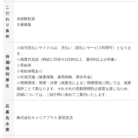
こ
だ
未経験歓迎
わ
大量募集
り
条
件
☆給与支払いサイクルは、月払い（前払いサービス利用可）となりま
す。
待
☆残業代支給（時給1.25倍※1日8h以上、週40h以上が対象）
遇/
☆昇給有
福
☆有給休暇あり
利
☆社保完備（健康保険、雇用保険、厚生年金)
厚
☆喫煙環境：禁煙・分煙（就業先による）喫煙環境に関しては、就業
生
場所ごとで異なります。それぞれの受動喫煙防止措置を講じるため、
詳細については、ご紹介時に改めてご案内いたします。
応
募
株式会社キャリアプラス 新宿支店
先
企
業