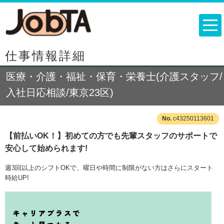
仕事情報詳細
医療・介護・福祉・保育・栄養士(介護スタッフ/
入社日応相談/東京23区)
c43250113601
【前払いOK！】初めての方でも先輩スタッフのサポートで
安心して始められます!
週3回以上のシフトOKで、曜日や時間に制限がない方はさらにスタート
時給UP!