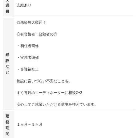
支給あり
通
費
◎未経験大歓迎！
◎有資格者・経験者の方
・初任者研修
経
・実務者研修
験
な
・介護福祉士
ど
施設に言いづらい不安なことも、
すぐ専属のコーディネーターに相談OK!
安心してご就業いただける環境を整えています。
勤
務
１ヶ月～３ヶ月
期
間