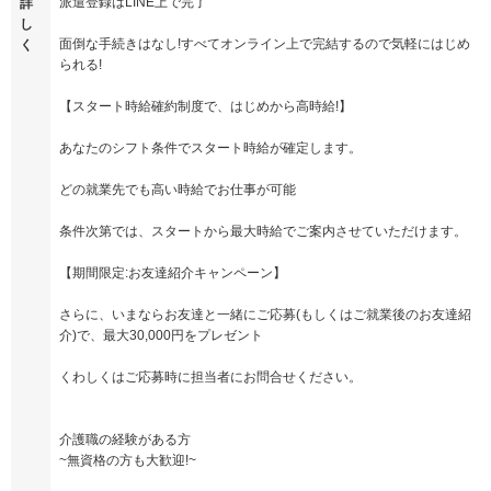
派遣登録はLINE上で完了
詳
し
面倒な手続きはなし!すべてオンライン上で完結するので気軽にはじめ
く
られる!
【スタート時給確約制度で、はじめから高時給!】
あなたのシフト条件でスタート時給が確定します。
どの就業先でも高い時給でお仕事が可能
条件次第では、スタートから最大時給でご案内させていただけます。
【期間限定:お友達紹介キャンペーン】
さらに、いまならお友達と一緒にご応募(もしくはご就業後のお友達紹
介)で、最大30,000円をプレゼント
くわしくはご応募時に担当者にお問合せください。
介護職の経験がある方
~無資格の方も大歓迎!~