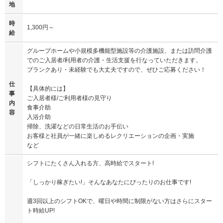
地
時
1,300円～
給
グループホームや小規模多機能型施設等の介護施設、または訪問介護
でのご入居者/利用者の介護・生活支援を行なっていただきます。
ブランクあり・未経験でも大丈夫ですので、ぜひご応募ください！
仕
【具体的には】
事
ご入居者様/ご利用者様の見守り
内
食事介助
容
入浴介助
掃除、洗濯などの日常生活のお手伝い
お客様と社員が一緒に楽しめるレクリエーションの企画・実施
など
シフトにたくさん入れる方、高時給でスタート!
「しっかり稼ぎたい!」そんなあなたにぴったりのお仕事です!
週3回以上のシフトOKで、曜日や時間に制限がない方はさらにスター
ト時給UP!