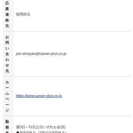
応
募
採用担当
連
絡
先
お
問
い
job-shinjuku@career-plus.co.jp
合
わ
せ
先
ホ
ー
ム
https://www.career-plus.co.jp
ペ
ー
ジ
勤
週3日～5日(土日いずれか必須)
務
◆月9日休み（2月のみ8日休み）