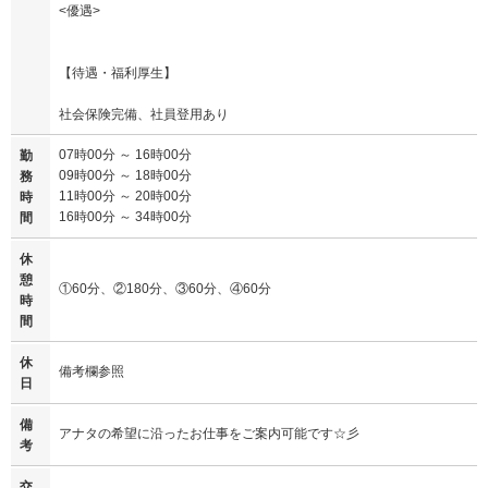
<優遇>
【待遇・福利厚生】
社会保険完備、社員登用あり
07時00分 ～ 16時00分
勤
09時00分 ～ 18時00分
務
11時00分 ～ 20時00分
時
16時00分 ～ 34時00分
間
休
憩
①60分、②180分、③60分、④60分
時
間
休
備考欄参照
日
備
アナタの希望に沿ったお仕事をご案内可能です☆彡
考
交