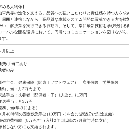
求める人物像】
動車業界の進化を支える、品質への強いこだわりと責任感を持つ方を求
、周囲と連携しながら、高品質な車載システム開発に貢献できる方を歓
合い、解決策を実行できる行動力、そして、常に最新技術を学び続ける
ローバルな開発環境において、円滑なコミュニケーションを図りながら
ます。
ヶ月以上
通費/手当てあり
験者のみ
厚生年金、健康保険（関東ITソフトウェア）、雇用保険、労災保険
通勤手当：月2万円まで
家族手当：扶養者（配偶者・子）1人当たり1万円
住居手当：月3万円
職務手当(年収による）
月40時間の固定残業手当(10万円～)を含む(超過分は別途支給)
帰省旅費補助（8万円/年（入社2年目以降の7月賞与時に支給）
帰省しない方にも支給されます。