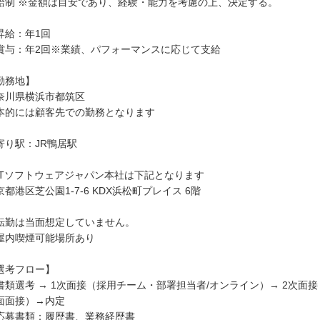
給制 ※金額は目安であり、経験・能力を考慮の上、決定する。
昇給：年1回
賞与：年2回※業績、パフォーマンスに応じて支給
勤務地】
奈川県横浜市都筑区
本的には顧客先での勤務となります
寄り駅：JR鴨居駅
PTソフトウェアジャパン本社は下記となります
京都港区芝公園1-7-6 KDX浜松町プレイス 6階
転勤は当面想定していません。
屋内喫煙可能場所あり
選考フロー】
書類選考 → 1次面接（採用チーム・部署担当者/オンライン）→ 2次面
面面接）→内定
応募書類：履歴書、業務経歴書