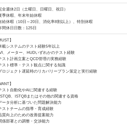
完全週休2日（土曜日、日曜日、祝日）
夏季休暇、年末年始休暇
有給休暇（10日～20日、消化率8割以上）、特別休暇
年間休日日数：125日
MUST】
車載システムのテスト経験5年以上
IVI、メーター、HUDいずれかのテスト経験
テスト計画立案とQCD管理の実務経験
テスト標準・テスト観点に関する知識
プロジェクト遅延時のリカバリープラン策定と実行経験
WANT】
テスト自動化やAIに関連する経験
JSTQB、ISTQBまたはその他の関連する資格
データ分析に基づいた問題解決能力
テストチームの指導・育成経験
品質向上のための改善提案能力
関係部署との調整・交渉能力