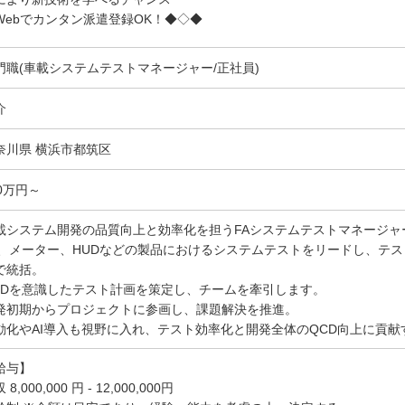
ebでカンタン派遣登録OK！◆◇◆
門職(車載システムテストマネージャー/正社員)
介
奈川県 横浜市都筑区
00万円～
載システム開発の品質向上と効率化を担うFAシステムテストマネージャ
VI、メーター、HUDなどの製品におけるシステムテストをリードし、テ
で統括。
CDを意識したテスト計画を策定し、チームを牽引します。
発初期からプロジェクトに参画し、課題解決を推進。
動化やAI導入も視野に入れ、テスト効率化と開発全体のQCD向上に貢
給与】
 8,000,000 円 - 12,000,000円