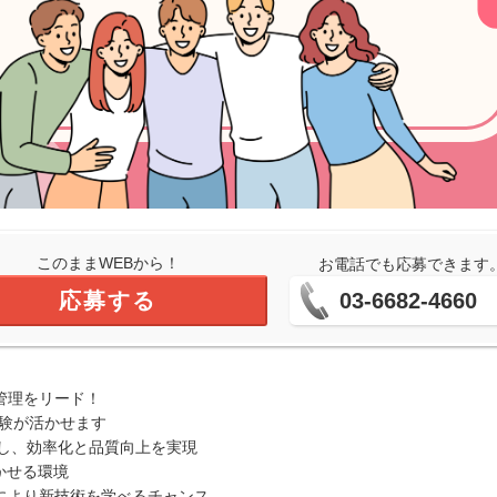
このままWEBから！
お電話でも応募できます
応募する
03-6682-4660
管理をリード！
経験が活かせます
進し、効率化と品質向上を実現
かせる環境
により新技術を学べるチャンス