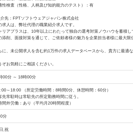
適性検査（性格、人柄及び知的能力のテスト）：有
紹介先：FPTソフトウェアジャパン株式会社
の求人は、弊社代理の職業紹介求人です。
ャリアプラスは、10年以上にわたって独自の選考対策ノウハウを蓄積し
の添削、面接対策を通じて、ご依頼者様の魅力を企業担当者様に最大限
らに、未公開求人を含む約1万件の求人データベースから、貴方に最適
。
うぞお気軽にご相談ください。
時00分 ～ 18時00分
9:00～18:00 （所定労働時間：8時間0分、休憩時間：60分）
客先常駐時は常駐先の所定勤務時間に従う。
時間外労働：あり（平均月20時間程度）
60分
日,祝