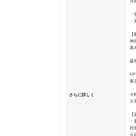
月
・
・
【
神
基
最
F
東
※
さらに詳しく
※
【
・
対
※