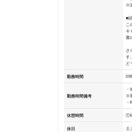
※
■
こ
キ
書
さ
す
ど
09
勤務時間
・
※
勤務時間備考
・
①
休憩時間
土,
休日