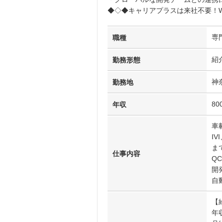
◆◇◆キャリアプラスは来社不要！W
専
職種
紹
勤務形態
神
勤務地
8
年収
車
I
ま
仕事内容
Q
開
自
【
年収