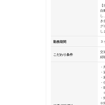
【
自
し
き
グ
し
３
勤務期間
交
こだわり条件
経
・
・
・
・
・
※
・
※