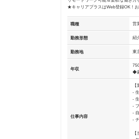
リモートワーク可能＆柔軟な働き方
★キャリアプラスはWeb登録OK！
営
職種
紹
勤務形態
東
勤務地
7
年収
◆
【
-
-
-
-
仕事内容
-
【