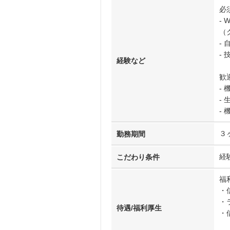
必
-
（
-
-
経験など
歓
-
-
-
３
勤務期間
経
こだわり条件
福
・
・
待遇/福利厚生
・