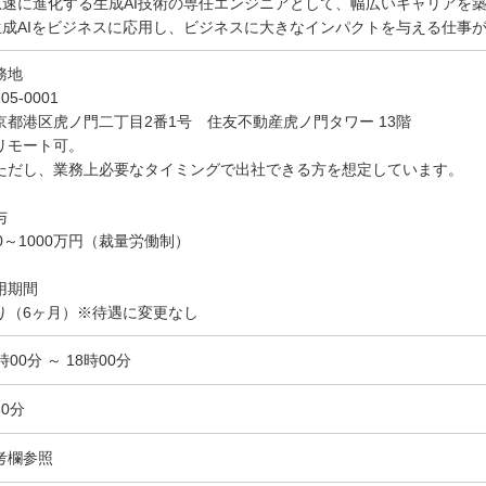
 急速に進化する生成AI技術の専任エンジニアとして、幅広いキャリアを
 生成AIをビジネスに応用し、ビジネスに大きなインパクトを与える仕事
務地
05-0001
京都港区虎ノ門二丁目2番1号 住友不動産虎ノ門タワー 13階
リモート可。
だし、業務上必要なタイミングで出社できる方を想定しています。
与
50～1000万円（裁量労働制）
用期間
り（6ヶ月）※待遇に変更なし
時00分 ～ 18時00分
60分
考欄参照