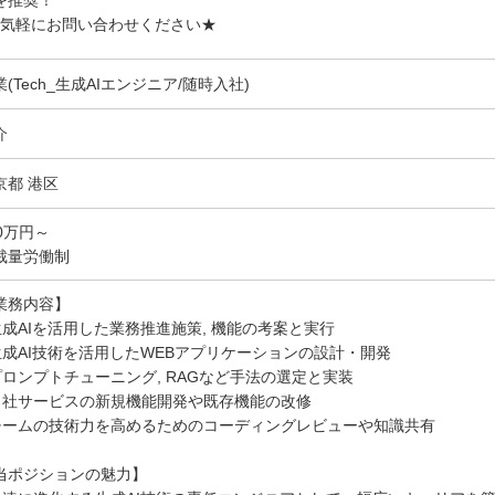
を推奨！
お気軽にお問い合わせください★
業(Tech_生成AIエンジニア/随時入社)
介
京都 港区
50万円～
裁量労働制
業務内容】
 生成AIを活用した業務推進施策, 機能の考案と実行
 生成AI技術を活用したWEBアプリケーションの設計・開発
 プロンプトチューニング, RAGなど手法の選定と実装
 自社サービスの新規機能開発や既存機能の改修
 チームの技術力を高めるためのコーディングレビューや知識共有
当ポジションの魅力】