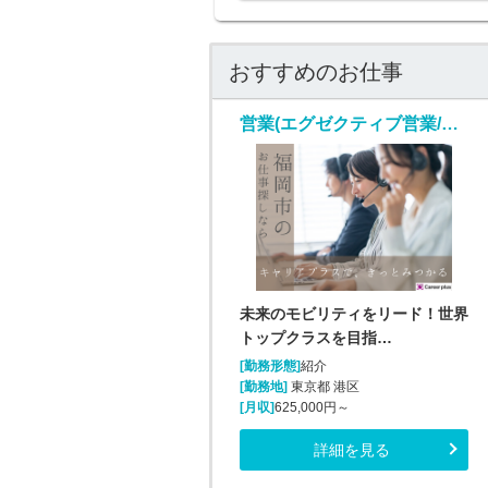
おすすめのお仕事
営業(エグゼクティブ営業/随時入社/正社員)
未来のモビリティをリード！世界
トップクラスを目指…
[勤務形態]
紹介
[勤務地]
東京都 港区
[月収]
625,000円～
詳細を見る