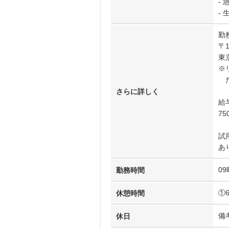
-
-
勤
〒1
東
※
た
さらに詳しく
給
7
試
あ
09
勤務時間
①
休憩時間
備
休日