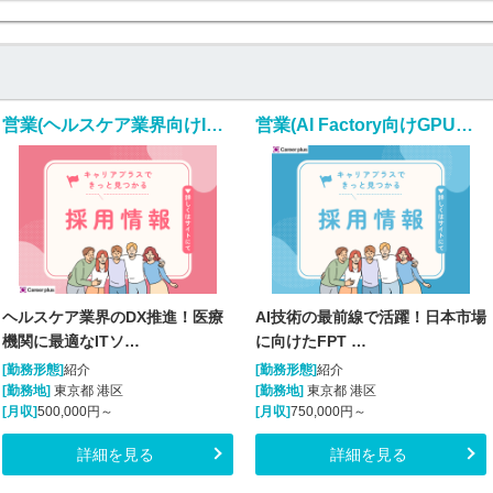
営業(ヘルスケア業界向けITソリューション営業/正社員)
営業(AI Factory向けGPU製品 セールス/正社員)
ヘルスケア業界のDX推進！医療
AI技術の最前線で活躍！日本市場
機関に最適なITソ…
に向けたFPT …
[勤務形態]
紹介
[勤務形態]
紹介
[勤務地]
東京都 港区
[勤務地]
東京都 港区
[月収]
500,000円～
[月収]
750,000円～
詳細を見る
詳細を見る