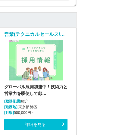
営業(テクニカルセールス/随時入社/正社員)
グローバル展開加速中！技術力と
営業力を駆使して顧…
[勤務形態]
紹介
[勤務地]
東京都 港区
[月収]
500,000円～
詳細を見る