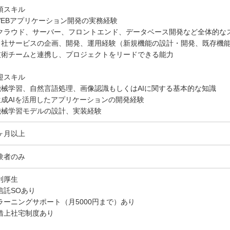
須スキル
 WEBアプリケーション開発の実務経験
クラウド、サーバー、フロントエンド、データベース開発など全体的な
 自社サービスの企画、開発、運用経験（新規機能の設計・開発、既存機
 技術チームと連携し、プロジェクトをリードできる能力
迎スキル
 機械学習、自然言語処理、画像認識もしくはAIに関する基本的な知識
 生成AIを活用したアプリケーションの開発経験
 機械学習モデルの設計、実装経験
ヶ月以上
験者のみ
利厚生
信託SOあり
ラーニングサポート（月5000円まで）あり
借上社宅制度あり